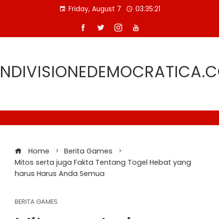
Skip
Friday, August 7
03:35:21
to
content
NDIVISIONEDEMOCRATICA.
Home
Berita Games
Mitos serta juga Fakta Tentang Togel Hebat yang
harus Harus Anda Semua
BERITA GAMES