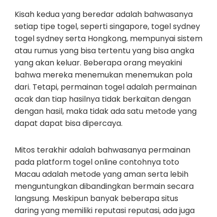
Kisah kedua yang beredar adalah bahwasanya
setiap tipe togel, seperti singapore, togel sydney
togel sydney serta Hongkong, mempunyai sistem
atau rumus yang bisa tertentu yang bisa angka
yang akan keluar. Beberapa orang meyakini
bahwa mereka menemukan menemukan pola
dari. Tetapi, permainan togel adalah permainan
acak dan tiap hasilnya tidak berkaitan dengan
dengan hasil, maka tidak ada satu metode yang
dapat dapat bisa dipercaya.
Mitos terakhir adalah bahwasanya permainan
pada platform togel online contohnya toto
Macau adalah metode yang aman serta lebih
menguntungkan dibandingkan bermain secara
langsung. Meskipun banyak beberapa situs
daring yang memiliki reputasi reputasi, ada juga