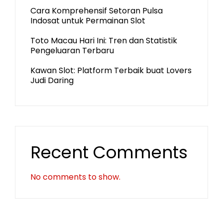
Cara Komprehensif Setoran Pulsa
Indosat untuk Permainan Slot
Toto Macau Hari Ini: Tren dan Statistik
Pengeluaran Terbaru
Kawan Slot: Platform Terbaik buat Lovers
Judi Daring
Recent Comments
No comments to show.