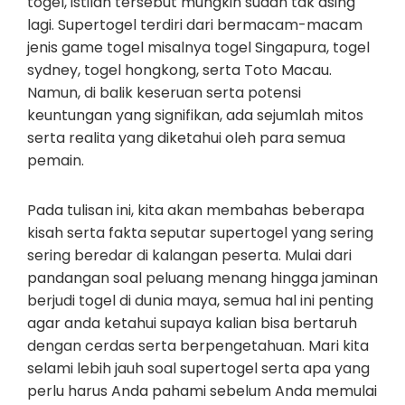
togel, istilah tersebut mungkin sudah tak asing
lagi. Supertogel terdiri dari bermacam-macam
jenis game togel misalnya togel Singapura, togel
sydney, togel hongkong, serta Toto Macau.
Namun, di balik keseruan serta potensi
keuntungan yang signifikan, ada sejumlah mitos
serta realita yang diketahui oleh para semua
pemain.
Pada tulisan ini, kita akan membahas beberapa
kisah serta fakta seputar supertogel yang sering
sering beredar di kalangan peserta. Mulai dari
pandangan soal peluang menang hingga jaminan
berjudi togel di dunia maya, semua hal ini penting
agar anda ketahui supaya kalian bisa bertaruh
dengan cerdas serta berpengetahuan. Mari kita
selami lebih jauh soal supertogel serta apa yang
perlu harus Anda pahami sebelum Anda memulai