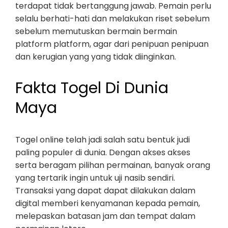
terdapat tidak bertanggung jawab. Pemain perlu
selalu berhati-hati dan melakukan riset sebelum
sebelum memutuskan bermain bermain
platform platform, agar dari penipuan penipuan
dan kerugian yang yang tidak diinginkan.
Fakta Togel Di Dunia
Maya
Togel online telah jadi salah satu bentuk judi
paling populer di dunia. Dengan akses akses
serta beragam pilihan permainan, banyak orang
yang tertarik ingin untuk uji nasib sendiri.
Transaksi yang dapat dapat dilakukan dalam
digital memberi kenyamanan kepada pemain,
melepaskan batasan jam dan tempat dalam