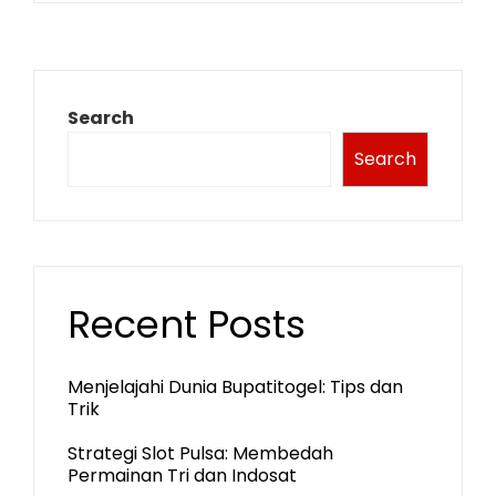
Search
Search
Recent Posts
Menjelajahi Dunia Bupatitogel: Tips dan
Trik
Strategi Slot Pulsa: Membedah
Permainan Tri dan Indosat