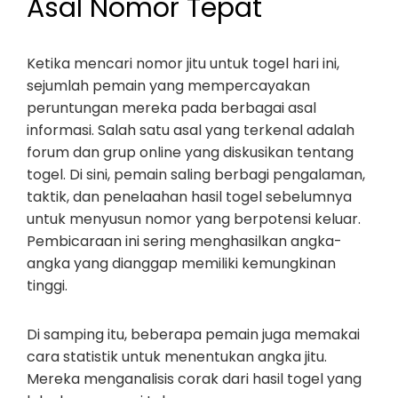
Asal Nomor Tepat
Ketika mencari nomor jitu untuk togel hari ini,
sejumlah pemain yang mempercayakan
peruntungan mereka pada berbagai asal
informasi. Salah satu asal yang terkenal adalah
forum dan grup online yang diskusikan tentang
togel. Di sini, pemain saling berbagi pengalaman,
taktik, dan penelaahan hasil togel sebelumnya
untuk menyusun nomor yang berpotensi keluar.
Pembicaraan ini sering menghasilkan angka-
angka yang dianggap memiliki kemungkinan
tinggi.
Di samping itu, beberapa pemain juga memakai
cara statistik untuk menentukan angka jitu.
Mereka menganalisis corak dari hasil togel yang