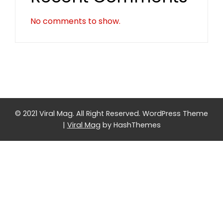
No comments to show.
© 2021 Viral Mag. All Right Reserved.
WordPress Theme
|
Viral Mag
by HashThemes