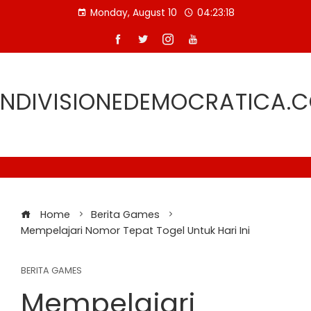
Skip
Monday, August 10
04:23:19
to
content
NDIVISIONEDEMOCRATICA.
Home
Berita Games
Mempelajari Nomor Tepat Togel Untuk Hari Ini
BERITA GAMES
Mempelajari