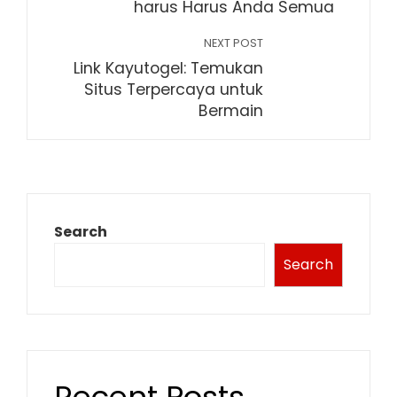
harus Harus Anda Semua
NEXT POST
Link Kayutogel: Temukan
Situs Terpercaya untuk
Bermain
Search
Search