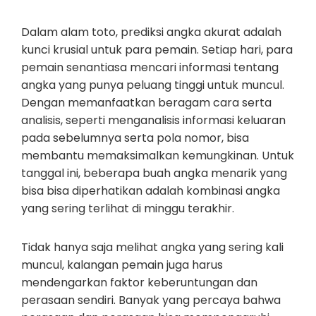
Dalam alam toto, prediksi angka akurat adalah
kunci krusial untuk para pemain. Setiap hari, para
pemain senantiasa mencari informasi tentang
angka yang punya peluang tinggi untuk muncul.
Dengan memanfaatkan beragam cara serta
analisis, seperti menganalisis informasi keluaran
pada sebelumnya serta pola nomor, bisa
membantu memaksimalkan kemungkinan. Untuk
tanggal ini, beberapa buah angka menarik yang
bisa bisa diperhatikan adalah kombinasi angka
yang sering terlihat di minggu terakhir.
Tidak hanya saja melihat angka yang sering kali
muncul, kalangan pemain juga harus
mendengarkan faktor keberuntungan dan
perasaan sendiri. Banyak yang percaya bahwa