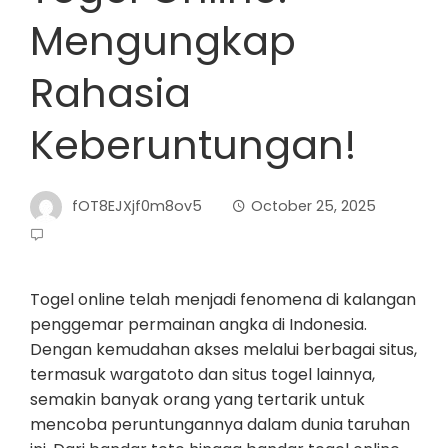
Mengungkap
Rahasia
Keberuntungan!
fOT8EJXjf0m8ov5
October 25, 2025
Togel online telah menjadi fenomena di kalangan
penggemar permainan angka di Indonesia.
Dengan kemudahan akses melalui berbagai situs,
termasuk wargatoto dan situs togel lainnya,
semakin banyak orang yang tertarik untuk
mencoba peruntungannya dalam dunia taruhan