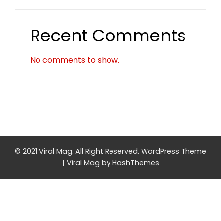
Recent Comments
No comments to show.
© 2021 Viral Mag. All Right Reserved.
WordPress Theme
|
Viral Mag
by HashThemes