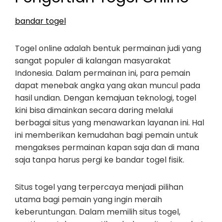
bandar togel
Togel online adalah bentuk permainan judi yang
sangat populer di kalangan masyarakat
Indonesia. Dalam permainan ini, para pemain
dapat menebak angka yang akan muncul pada
hasil undian. Dengan kemajuan teknologi, togel
kini bisa dimainkan secara daring melalui
berbagai situs yang menawarkan layanan ini. Hal
ini memberikan kemudahan bagi pemain untuk
mengakses permainan kapan saja dan di mana
saja tanpa harus pergi ke bandar togel fisik.
Situs togel yang terpercaya menjadi pilihan
utama bagi pemain yang ingin meraih
keberuntungan. Dalam memilih situs togel,