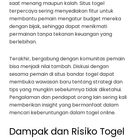
saat menang maupun kalah. Situs togel
terpercaya sering menyediakan fitur untuk
membantu pemain mengatur budget mereka
dengan bijak, sehingga dapat menikmati
permainan tanpa tekanan keuangan yang
berlebihan.
Terakhir, bergabung dengan komunitas pemain
bisa menjadi nilai tambah. Diskusi dengan
sesama pemain di situs bandar togel dapat
membuka wawasan baru tentang strategi dan
tips yang mungkin sebelumnya tidak diketahui.
Pengalaman dan pendapat orang lain sering kali
memberikan insight yang bermanfaat dalam
mencari keberuntungan dalam togel online.
Dampak dan Risiko Togel