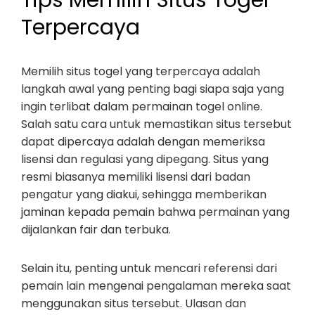
Tips Memilih Situs Togel
Terpercaya
Memilih situs togel yang terpercaya adalah
langkah awal yang penting bagi siapa saja yang
ingin terlibat dalam permainan togel online.
Salah satu cara untuk memastikan situs tersebut
dapat dipercaya adalah dengan memeriksa
lisensi dan regulasi yang dipegang. Situs yang
resmi biasanya memiliki lisensi dari badan
pengatur yang diakui, sehingga memberikan
jaminan kepada pemain bahwa permainan yang
dijalankan fair dan terbuka.
Selain itu, penting untuk mencari referensi dari
pemain lain mengenai pengalaman mereka saat
menggunakan situs tersebut. Ulasan dan