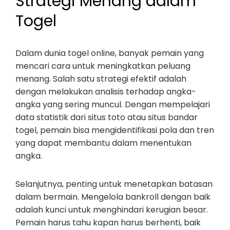
Strategi Menang dalam
Togel
Dalam dunia togel online, banyak pemain yang
mencari cara untuk meningkatkan peluang
menang. Salah satu strategi efektif adalah
dengan melakukan analisis terhadap angka-
angka yang sering muncul. Dengan mempelajari
data statistik dari situs toto atau situs bandar
togel, pemain bisa mengidentifikasi pola dan tren
yang dapat membantu dalam menentukan
angka.
Selanjutnya, penting untuk menetapkan batasan
dalam bermain. Mengelola bankroll dengan baik
adalah kunci untuk menghindari kerugian besar.
Pemain harus tahu kapan harus berhenti, baik