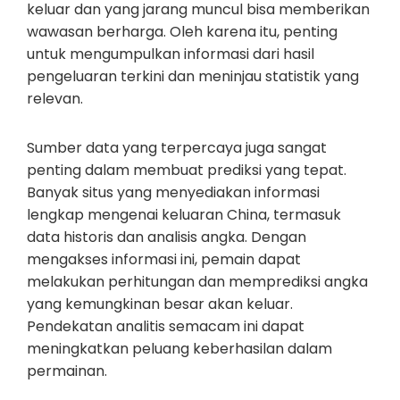
keluar dan yang jarang muncul bisa memberikan
wawasan berharga. Oleh karena itu, penting
untuk mengumpulkan informasi dari hasil
pengeluaran terkini dan meninjau statistik yang
relevan.
Sumber data yang terpercaya juga sangat
penting dalam membuat prediksi yang tepat.
Banyak situs yang menyediakan informasi
lengkap mengenai keluaran China, termasuk
data historis dan analisis angka. Dengan
mengakses informasi ini, pemain dapat
melakukan perhitungan dan memprediksi angka
yang kemungkinan besar akan keluar.
Pendekatan analitis semacam ini dapat
meningkatkan peluang keberhasilan dalam
permainan.