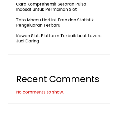
Cara Komprehensif Setoran Pulsa
Indosat untuk Permainan Slot
Toto Macau Hari Ini: Tren dan Statistik
Pengeluaran Terbaru
Kawan Slot: Platform Terbaik buat Lovers
Judi Daring
Recent Comments
No comments to show.