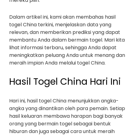
mereka pilih.
Dalam artikel ini, kami akan membahas hasil
togel China terkini, menjelaskan data yang
relevan, dan memberikan prediksi yang dapat
membantu Anda dalam bermain togel. Mari kita
lihat informasi terbaru, sehingga Anda dapat
meningkatkan peluang Anda untuk menang dan
meraih impian Anda melalui togel China.
Hasil Togel China Hari Ini
Hari ini, hasil togel China menunjukkan angka-
angka yang dinantikan oleh para pemain. Setiap
hasil keluaran membawa harapan bagi banyak
orang yang bermain togel sebagai bentuk
hiburan dan juga sebagai cara untuk meraih