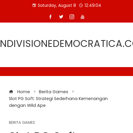
Skip
Saturday, August 8
12:49:05
to
content
NDIVISIONEDEMOCRATICA.
Home
Berita Games
Slot PG Soft: Strategi Sederhana Kemenangan
dengan Wild Ape
BERITA GAMES