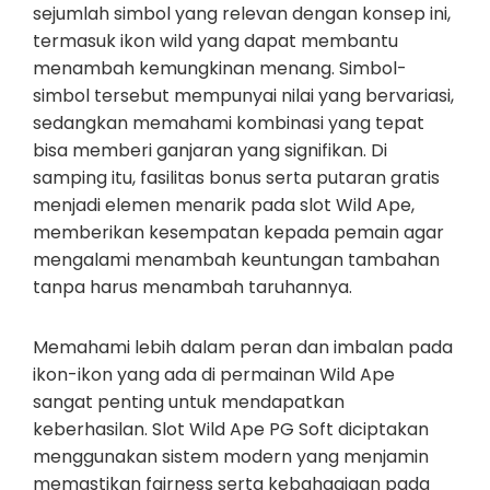
sejumlah simbol yang relevan dengan konsep ini,
termasuk ikon wild yang dapat membantu
menambah kemungkinan menang. Simbol-
simbol tersebut mempunyai nilai yang bervariasi,
sedangkan memahami kombinasi yang tepat
bisa memberi ganjaran yang signifikan. Di
samping itu, fasilitas bonus serta putaran gratis
menjadi elemen menarik pada slot Wild Ape,
memberikan kesempatan kepada pemain agar
mengalami menambah keuntungan tambahan
tanpa harus menambah taruhannya.
Memahami lebih dalam peran dan imbalan pada
ikon-ikon yang ada di permainan Wild Ape
sangat penting untuk mendapatkan
keberhasilan. Slot Wild Ape PG Soft diciptakan
menggunakan sistem modern yang menjamin
memastikan fairness serta kebahagiaan pada