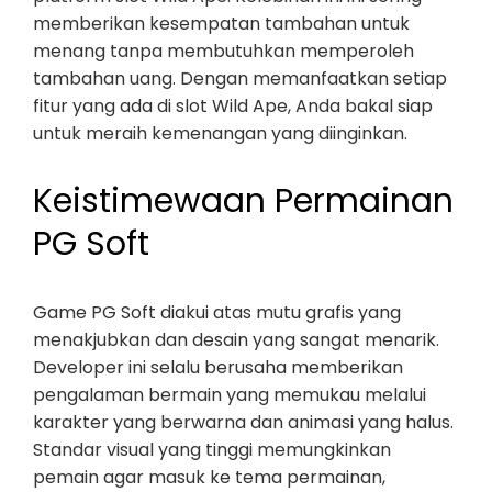
memberikan kesempatan tambahan untuk
menang tanpa membutuhkan memperoleh
tambahan uang. Dengan memanfaatkan setiap
fitur yang ada di slot Wild Ape, Anda bakal siap
untuk meraih kemenangan yang diinginkan.
Keistimewaan Permainan
PG Soft
Game PG Soft diakui atas mutu grafis yang
menakjubkan dan desain yang sangat menarik.
Developer ini selalu berusaha memberikan
pengalaman bermain yang memukau melalui
karakter yang berwarna dan animasi yang halus.
Standar visual yang tinggi memungkinkan
pemain agar masuk ke tema permainan,