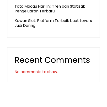
Toto Macau Hari Ini: Tren dan Statistik
Pengeluaran Terbaru
Kawan Slot: Platform Terbaik buat Lovers
Judi Daring
Recent Comments
No comments to show.