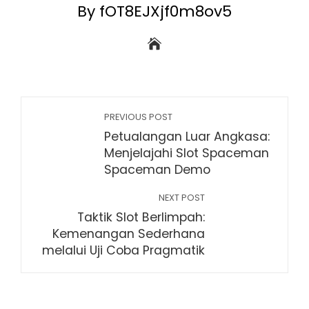
By fOT8EJXjf0m8ov5
PREVIOUS POST
Petualangan Luar Angkasa:
Menjelajahi Slot Spaceman
Spaceman Demo
NEXT POST
Taktik Slot Berlimpah:
Kemenangan Sederhana
melalui Uji Coba Pragmatik