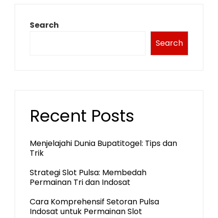
Search
Search
Recent Posts
Menjelajahi Dunia Bupatitogel: Tips dan
Trik
Strategi Slot Pulsa: Membedah
Permainan Tri dan Indosat
Cara Komprehensif Setoran Pulsa
Indosat untuk Permainan Slot