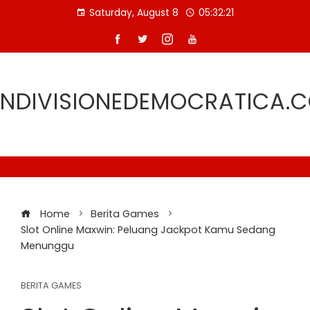
Skip
Saturday, August 8
05:32:22
to
content
NDIVISIONEDEMOCRATICA.
Home
Berita Games
Slot Online Maxwin: Peluang Jackpot Kamu Sedang
Menunggu
BERITA GAMES