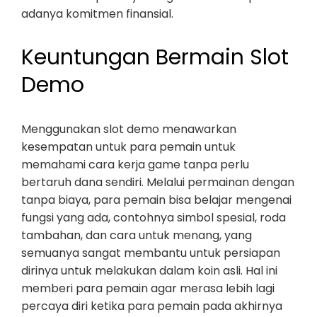
adanya komitmen finansial.
Keuntungan Bermain Slot
Demo
Menggunakan slot demo menawarkan
kesempatan untuk para pemain untuk
memahami cara kerja game tanpa perlu
bertaruh dana sendiri. Melalui permainan dengan
tanpa biaya, para pemain bisa belajar mengenai
fungsi yang ada, contohnya simbol spesial, roda
tambahan, dan cara untuk menang, yang
semuanya sangat membantu untuk persiapan
dirinya untuk melakukan dalam koin asli. Hal ini
memberi para pemain agar merasa lebih lagi
percaya diri ketika para pemain pada akhirnya