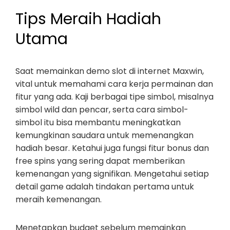
Tips Meraih Hadiah
Utama
Saat memainkan demo slot di internet Maxwin,
vital untuk memahami cara kerja permainan dan
fitur yang ada. Kaji berbagai tipe simbol, misalnya
simbol wild dan pencar, serta cara simbol-
simbol itu bisa membantu meningkatkan
kemungkinan saudara untuk memenangkan
hadiah besar. Ketahui juga fungsi fitur bonus dan
free spins yang sering dapat memberikan
kemenangan yang signifikan. Mengetahui setiap
detail game adalah tindakan pertama untuk
meraih kemenangan.
Menetapkan budget sebelum memainkan