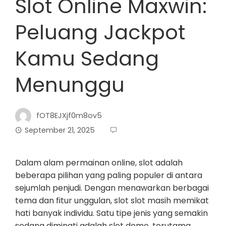
Slot Online Maxwin:
Peluang Jackpot
Kamu Sedang
Menunggu
fOT8EJXjf0m8ov5
September 21, 2025
Dalam alam permainan online, slot adalah
beberapa pilihan yang paling populer di antara
sejumlah penjudi. Dengan menawarkan berbagai
tema dan fitur unggulan, slot slot masih memikat
hati banyak individu. Satu tipe jenis yang semakin
sedang diminati adalah slot demo, terutama