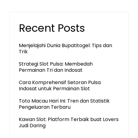
Recent Posts
Menjelajahi Dunia Bupatitogel: Tips dan
Trik
Strategi Slot Pulsa: Membedah
Permainan Tri dan Indosat
Cara Komprehensif Setoran Pulsa
Indosat untuk Permainan Slot
Toto Macau Hari Ini: Tren dan Statistik
Pengeluaran Terbaru
Kawan Slot: Platform Terbaik buat Lovers
Judi Daring