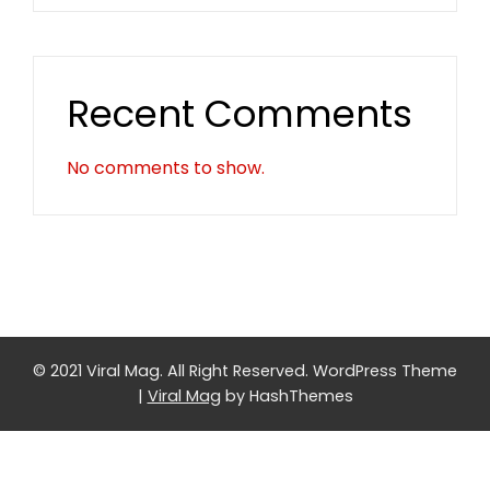
Recent Comments
No comments to show.
© 2021 Viral Mag. All Right Reserved.
WordPress Theme
|
Viral Mag
by HashThemes