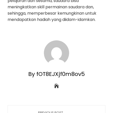
pelajaran dari sesama, saudara bisa
meningkatkan skill permainan saudara dan,
sehingga, memperbesar kemungkinan untuk
mendapatkan hadiah yang diidam-idamkan.
By fOT8EJXjf0m8ov5
PREVIOUS POST