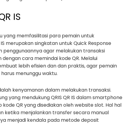
QR IS
u yang memfasilitasi para pemain untuk
QR IS merupakan singkatan untuk Quick Response
n penggunaannya agar melakukan transaksi
 dengan cara memindai kode QR. Melalui
buat lebih efisien dan dan praktis, agar pemain
 harus menunggu waktu.
 adalah kenyamanan dalam melakukan transaksi.
kung yang mendukung QRIS QR IS dalam smartphone
kode QR yang disediakan oleh website slot. Hal hal
n ketika menjalankan transfer secara manual
nya menjadi kendala pada metode deposit