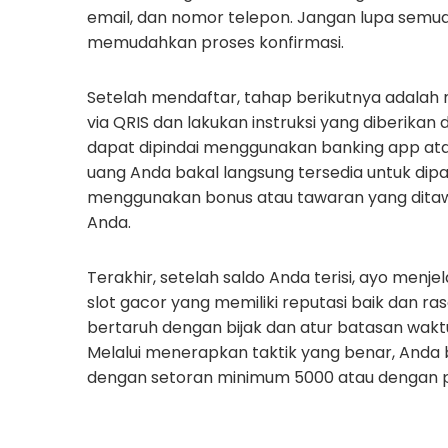
email, dan nomor telepon. Jangan lupa semua
memudahkan proses konfirmasi.
Setelah mendaftar, tahap berikutnya adalah
via QRIS dan lakukan instruksi yang diberika
dapat dipindai menggunakan banking app atau
uang Anda bakal langsung tersedia untuk dip
menggunakan bonus atau tawaran yang ditaw
Anda.
Terakhir, setelah saldo Anda terisi, ayo menje
slot gacor yang memiliki reputasi baik dan 
bertaruh dengan bijak dan atur batasan wakt
Melalui menerapkan taktik yang benar, Anda 
dengan setoran minimum 5000 atau dengan pil