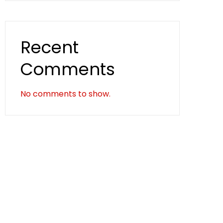
Recent
Comments
No comments to show.