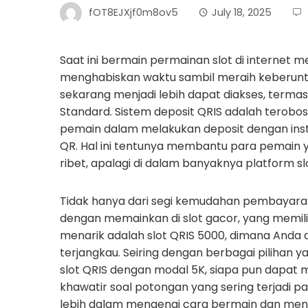
fOT8EJXjf0m8ov5
July 18, 2025
Saat ini bermain permainan slot di internet 
menghabiskan waktu sambil meraih keberuntu
sekarang menjadi lebih dapat diakses, term
Standard. Sistem deposit QRIS adalah tero
pemain dalam melakukan deposit dengan ins
QR. Hal ini tentunya membantu para pemain
ribet, apalagi di dalam banyaknya platform s
Tidak hanya dari segi kemudahan pembayara
dengan memainkan di slot gacor, yang memilik
menarik adalah slot QRIS 5000, dimana Anda
terjangkau. Seiring dengan berbagai pilihan y
slot QRIS dengan modal 5K, siapa pun dapat 
khawatir soal potongan yang sering terjadi pa
lebih dalam mengenai cara bermain dan mena