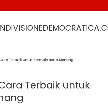
NDIVISIONEDEMOCRATICA.
: Cara Terbaik untuk Bermain serta Menang
 Cara Terbaik untuk
enang