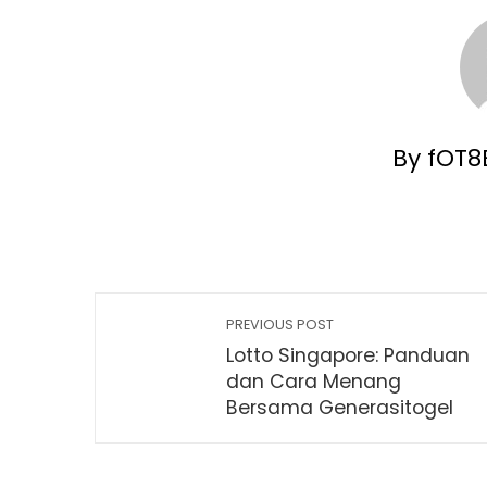
By fOT
PREVIOUS POST
Lotto Singapore: Panduan
dan Cara Menang
Bersama Generasitogel