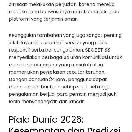
diri saat melakukan perjudian, karena mereka
mereka tahu bahwasanya mereka berjudi pada
platform yang terjamin aman.
Keunggulan tambahan yang juga sangat penting
ialah layanan customer service yang selalu
responsif serta berpengalaman. SBOBET 88
menyediakan berbagai saluran komunikasi untuk
menolong pengguna yang masalah atau
memerlukan penjelasan seputar taruhan.
Dengan bantuan 24 jam , pengguna dapat
memperoleh bantuan setiap saat, sehingga
pengalaman berjudi para pemain menjadi jauh
lebih menyenangkan dan lancar.
Piala Dunia 2026:
Kesempatan dan Prediksi