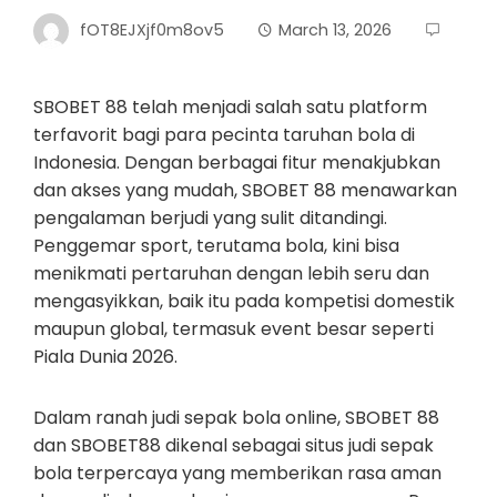
fOT8EJXjf0m8ov5
March 13, 2026
SBOBET 88 telah menjadi salah satu platform
terfavorit bagi para pecinta taruhan bola di
Indonesia. Dengan berbagai fitur menakjubkan
dan akses yang mudah, SBOBET 88 menawarkan
pengalaman berjudi yang sulit ditandingi.
Penggemar sport, terutama bola, kini bisa
menikmati pertaruhan dengan lebih seru dan
mengasyikkan, baik itu pada kompetisi domestik
maupun global, termasuk event besar seperti
Piala Dunia 2026.
Dalam ranah judi sepak bola online, SBOBET 88
dan SBOBET88 dikenal sebagai situs judi sepak
bola terpercaya yang memberikan rasa aman