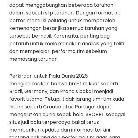
dapat menggabungkan beberapa taruhan
dalam sebuah slip taruhan. Dengan format ini,
bettor memiliki peluang untuk memperoleh
kemenangan besar jika semua taruhan yang
tersebut berhasil. Karena itu, penting bagi
petaruh untuk melaksanakan analisis yang teliti
dan mempelajari performa tim sebelum
memasang taruhan.
Perkiraan untuk Piala Dunia 2026
mengindikasikan bahwa tim-tim kuat seperti
Brazil, Germany, dan Prancis bakal menjadi
favorit utama. Tetapi, tidak jarang tim-tim kuda
hitam seperti Croatia atau Portugal dapat
mengejutkan dunia sepak bola. SBOBET sebagai
situs judi bola terpercaya bakal terus
memberikan update dan informasi terkini
tentang peluang dan performa tim agar para