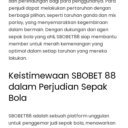
dan perlindungan bagi para penggunanya. Para
penjudi dapat melakukan pertaruhan dengan
berbagai pilihan, seperti taruhan ganda dan mix
parlay, yang menyemarakkan kegembiraan
dalam bermain. Dengan dukungan dari agen
sepak bola yang ahli, SBOBET88 siap membantu
member untuk meraih kemenangan yang
optimal dalam setiap taruhan yang mereka
lakukan.
Keistimewaan SBOBET 88
dalam Perjudian Sepak
Bola
SBOBET88 adalah sebuah platform unggulan
untuk penggemar judi sepak bola, menawarkan