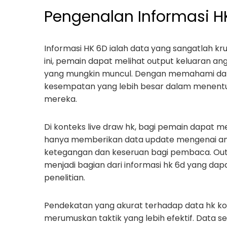
Pengenalan Informasi H
Informasi HK 6D ialah data yang sangatlah kr
ini, pemain dapat melihat output keluaran an
yang mungkin muncul. Dengan memahami data
kesempatan yang lebih besar dalam menentuk
mereka.
Di konteks live draw hk, bagi pemain dapat men
hanya memberikan data update mengenai an
ketegangan dan keseruan bagi pembaca. Output 
menjadi bagian dari informasi hk 6d yang dapa
penelitian.
Pendekatan yang akurat terhadap data hk k
merumuskan taktik yang lebih efektif. Data se