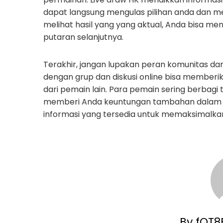
dapat langsung mengulas pilihan anda dan men
melihat hasil yang yang aktual, Anda bisa men
putaran selanjutnya.
Terakhir, jangan lupakan peran komunitas da
dengan grup dan diskusi online bisa memberi
dari pemain lain. Para pemain sering berbagi ta
memberi Anda keuntungan tambahan dalam
informasi yang tersedia untuk memaksimalkan
By fOT