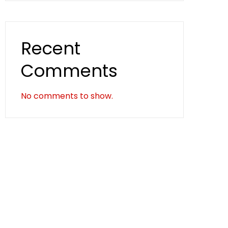
Recent
Comments
No comments to show.