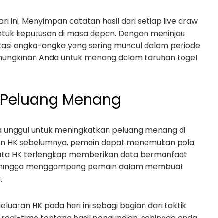
i ini. Menyimpan catatan hasil dari setiap live draw
 untuk keputusan di masa depan. Dengan meninjau
fikasi angka-angka yang sering muncul dalam periode
mungkinan Anda untuk menang dalam taruhan togel
Peluang Menang
 unggul untuk meningkatkan peluang menang di
aran HK sebelumnya, pemain dapat menemukan pola
ata HK terlengkap memberikan data bermanfaat
 sehingga menggampang pemain dalam membuat
.
luaran HK pada hari ini sebagi bagian dari taktik
 real-time tentang hasil pengundian, sehingga anda