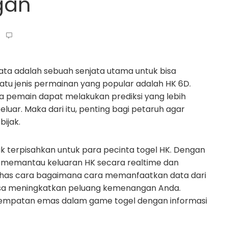
gan
 data adalah sebuah senjata utama untuk bisa
tu jenis permainan yang popular adalah HK 6D.
pemain dapat melakukan prediksi yang lebih
uar. Maka dari itu, penting bagi petaruh agar
ijak.
ak terpisahkan untuk para pecinta togel HK. Dengan
at memantau keluaran HK secara realtime dan
bahas cara bagaimana cara memanfaatkan data dari
 bisa meningkatkan peluang kemenangan Anda.
sempatan emas dalam game togel dengan informasi