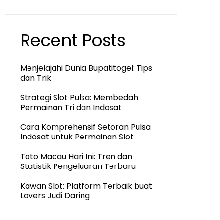
Recent Posts
Menjelajahi Dunia Bupatitogel: Tips
dan Trik
Strategi Slot Pulsa: Membedah
Permainan Tri dan Indosat
Cara Komprehensif Setoran Pulsa
Indosat untuk Permainan Slot
Toto Macau Hari Ini: Tren dan
Statistik Pengeluaran Terbaru
Kawan Slot: Platform Terbaik buat
Lovers Judi Daring