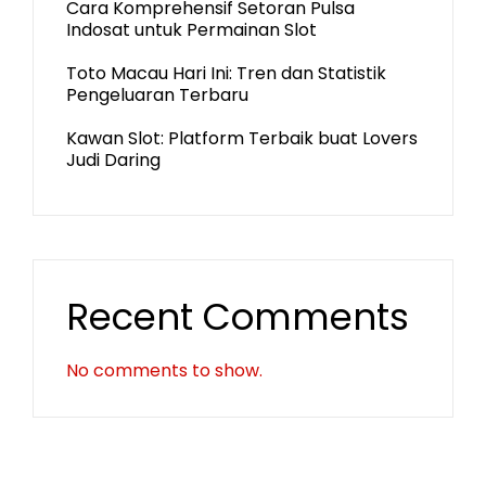
Cara Komprehensif Setoran Pulsa
Indosat untuk Permainan Slot
Toto Macau Hari Ini: Tren dan Statistik
Pengeluaran Terbaru
Kawan Slot: Platform Terbaik buat Lovers
Judi Daring
Recent Comments
No comments to show.