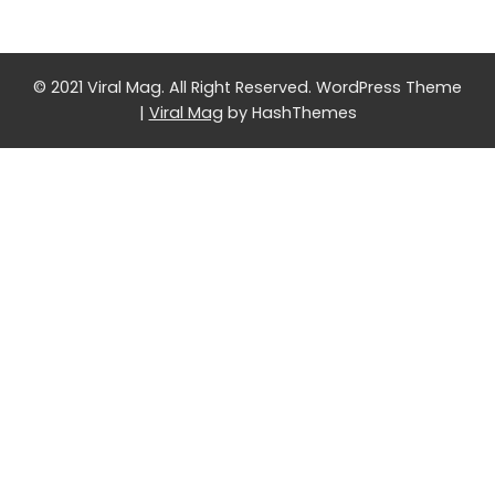
© 2021 Viral Mag. All Right Reserved.
WordPress Theme
|
Viral Mag
by HashThemes