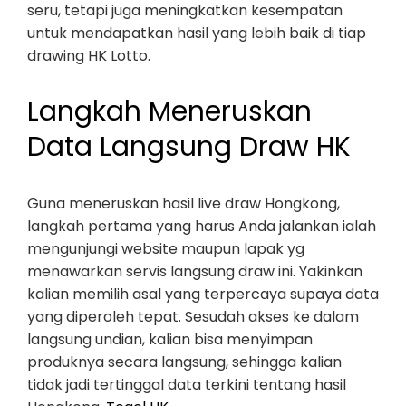
seru, tetapi juga meningkatkan kesempatan
untuk mendapatkan hasil yang lebih baik di tiap
drawing HK Lotto.
Langkah Meneruskan
Data Langsung Draw HK
Guna meneruskan hasil live draw Hongkong,
langkah pertama yang harus Anda jalankan ialah
mengunjungi website maupun lapak yg
menawarkan servis langsung draw ini. Yakinkan
kalian memilih asal yang terpercaya supaya data
yang diperoleh tepat. Sesudah akses ke dalam
langsung undian, kalian bisa menyimpan
produknya secara langsung, sehingga kalian
tidak jadi tertinggal data terkini tentang hasil