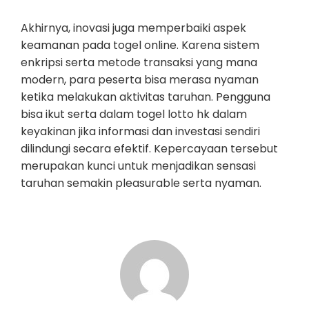
Akhirnya, inovasi juga memperbaiki aspek
keamanan pada togel online. Karena sistem
enkripsi serta metode transaksi yang mana
modern, para peserta bisa merasa nyaman
ketika melakukan aktivitas taruhan. Pengguna
bisa ikut serta dalam togel lotto hk dalam
keyakinan jika informasi dan investasi sendiri
dilindungi secara efektif. Kepercayaan tersebut
merupakan kunci untuk menjadikan sensasi
taruhan semakin pleasurable serta nyaman.