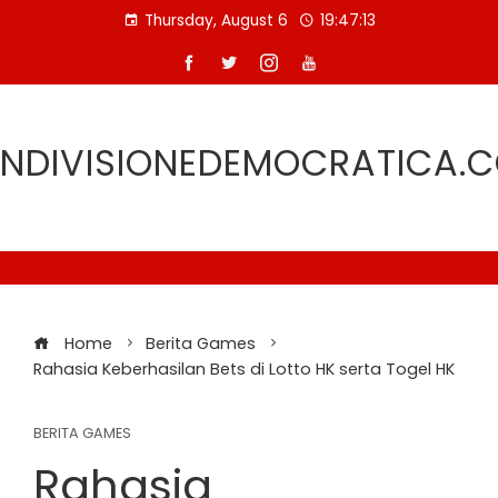
Skip
Thursday, August 6
19:47:13
to
content
NDIVISIONEDEMOCRATICA.
Home
Berita Games
Rahasia Keberhasilan Bets di Lotto HK serta Togel HK
BERITA GAMES
Rahasia