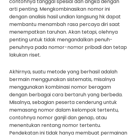
contohnya tanggal spesial dan angka dengan
arti penting. Mengkombinasikan nomor ini
dengan analisis hasil undian langsung hk dapat
membantu menambah rasa percaya diri saat
menempatkan taruhan. Akan tetapi, olehnya
penting untuk tidak mengandalkan penuh-
penuhnya pada nomor-nomor pribadi dan tetap
lakukan riset.
Akhirnya, suatu metode yang berhasil adalah
bermain menggunakan sistematis, misalnya
menggunakan kombinasi nomor beragam
dengan berbagai cara bertaruh yang berbeda.
Misalnya, sebagian peserta cenderung untuk
memasang nomor dalam kelompok tertentu,
contohnya nomor ganjil dan genap, atau
menentukan rentang nomor tertentu.
Pendekatan ini tidak hanya membuat permainan