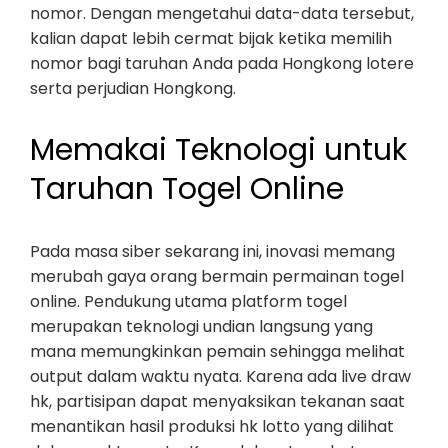
nomor. Dengan mengetahui data-data tersebut,
kalian dapat lebih cermat bijak ketika memilih
nomor bagi taruhan Anda pada Hongkong lotere
serta perjudian Hongkong.
Memakai Teknologi untuk
Taruhan Togel Online
Pada masa siber sekarang ini, inovasi memang
merubah gaya orang bermain permainan togel
online. Pendukung utama platform togel
merupakan teknologi undian langsung yang
mana memungkinkan pemain sehingga melihat
output dalam waktu nyata. Karena ada live draw
hk, partisipan dapat menyaksikan tekanan saat
menantikan hasil produksi hk lotto yang dilihat