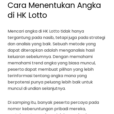
Cara Menentukan Angka
di HK Lotto
Mencari angka di HK Lotto tidak hanya
tergantung pada nasib, tetapi juga pada strategi
dan analisis yang baik. Sebuah metode yang
dapat diterapkan adalah menganalisis hasil
keluaran sebelumnya. Dengan memahami
memahami trend angka yang biasa muncul,
peserta dapat membuat pilihan yang lebih
terinformasi tentang angka mana yang
berpotensi punya peluang lebih baik untuk
muncul di undian selanjutnya.
Di samping itu, banyak peserta percaya pada
nomor keberuntungan pribadi mereka,