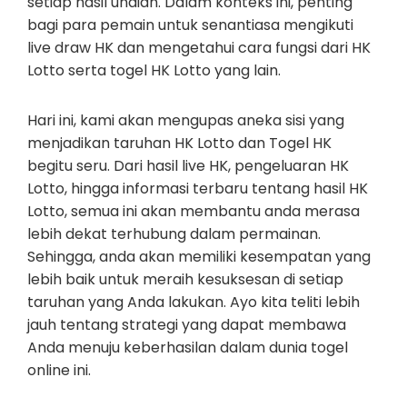
setiap hasil undian. Dalam konteks ini, penting
bagi para pemain untuk senantiasa mengikuti
live draw HK dan mengetahui cara fungsi dari HK
Lotto serta togel HK Lotto yang lain.
Hari ini, kami akan mengupas aneka sisi yang
menjadikan taruhan HK Lotto dan Togel HK
begitu seru. Dari hasil live HK, pengeluaran HK
Lotto, hingga informasi terbaru tentang hasil HK
Lotto, semua ini akan membantu anda merasa
lebih dekat terhubung dalam permainan.
Sehingga, anda akan memiliki kesempatan yang
lebih baik untuk meraih kesuksesan di setiap
taruhan yang Anda lakukan. Ayo kita teliti lebih
jauh tentang strategi yang dapat membawa
Anda menuju keberhasilan dalam dunia togel
online ini.