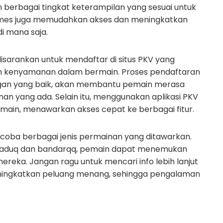
berbagai tingkat keterampilan yang sesuai untuk
games juga memudahkan akses dan meningkatkan
i mana saja.
isarankan untuk mendaftar di situs PKV yang
 kenyamanan dalam bermain. Proses pendaftaran
ggan yang baik, akan membantu pemain merasa
nan yang ada. Selain itu, menggunakan aplikasi PKV
in, menawarkan akses cepat ke berbagai fitur.
oba berbagai jenis permainan yang ditawarkan.
i aduq dan bandarqq, pemain dapat menemukan
mereka. Jangan ragu untuk mencari info lebih lanjut
eningkatkan peluang menang, sehingga pengalaman