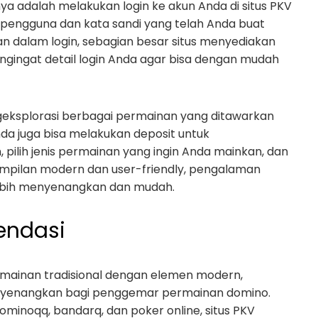
nya adalah melakukan login ke akun Anda di situs PKV
pengguna dan kata sandi yang telah Anda buat
an dalam login, sebagian besar situs menyediakan
engingat detail login Anda agar bisa dengan mudah
ngeksplorasi berbagai permainan yang ditawarkan
da juga bisa melakukan deposit untuk
ilih jenis permainan yang ingin Anda mainkan, dan
tampilan modern dan user-friendly, pengalaman
lebih menyenangkan dan mudah.
endasi
ainan tradisional dengan elemen modern,
yenangkan bagi penggemar permainan domino.
minoqq, bandarq, dan poker online, situs PKV