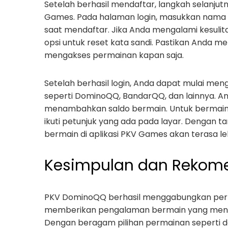
Setelah berhasil mendaftar, langkah selanjut
Games. Pada halaman login, masukkan nama 
saat mendaftar. Jika Anda mengalami kesulit
opsi untuk reset kata sandi. Pastikan Anda m
mengakses permainan kapan saja.
Setelah berhasil login, Anda dapat mulai me
seperti DominoQQ, BandarQQ, dan lainnya. An
menambahkan saldo bermain. Untuk bermain, p
ikuti petunjuk yang ada pada layar. Dengan 
bermain di aplikasi PKV Games akan terasa 
Kesimpulan dan Rekom
PKV DominoQQ berhasil menggabungkan perm
memberikan pengalaman bermain yang men
Dengan beragam pilihan permainan seperti do