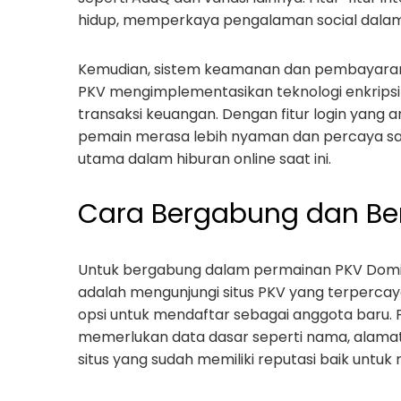
hidup, memperkaya pengalaman social dala
Kemudian, sistem keamanan dan pembayaran ya
PKV mengimplementasikan teknologi enkripsi
transaksi keuangan. Dengan fitur login yang 
pemain merasa lebih nyaman dan percaya sa
utama dalam hiburan online saat ini.
Cara Bergabung dan B
Untuk bergabung dalam permainan PKV Domi
adalah mengunjungi situs PKV yang terpercay
opsi untuk mendaftar sebagai anggota baru.
memerlukan data dasar seperti nama, alamat
situs yang sudah memiliki reputasi baik untu