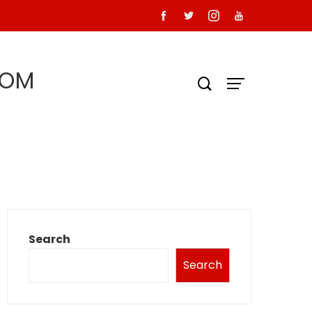
COM
Search
Search