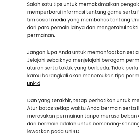
Salah satu tips untuk memaksimalkan pengal
memperbarui informasi tentang game serta fa
tim sosial media yang membahas tentang Uni
dari para pemain lainya dan mengetahui tak
permainan.
Jangan lupa Anda untuk memanfaatkan setiap 
Jelajahi sebaiknya menjelajahi beragam perm
aturan serta taktik yang berbeda. Tidak per
kamu barangkali akan menemukan tipe permai
uni4d
Dan yang terakhir, tetap perhatikan untuk m
Atur batas setiap waktu Anda bermain serta i
merasakan permainan tanpa merasa beban dar
dari bermain adalah untuk bersenang-senang
lewatkan pada Uni4D.