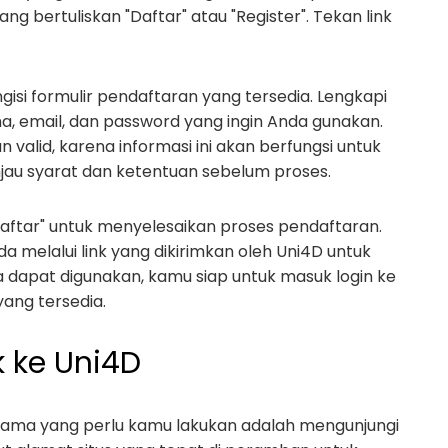
ang bertuliskan "Daftar" atau "Register". Tekan link
isi formulir pendaftaran yang tersedia. Lengkapi
a, email, dan password yang ingin Anda gunakan.
alid, karena informasi ini akan berfungsi untuk
injau syarat dan ketentuan sebelum proses.
"Daftar" untuk menyelesaikan proses pendaftaran.
 melalui link yang dikirimkan oleh Uni4D untuk
dapat digunakan, kamu siap untuk masuk login ke
ang tersedia.
 ke Uni4D
rtama yang perlu kamu lakukan adalah mengunjungi