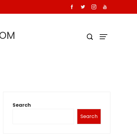
COM
Search
Search