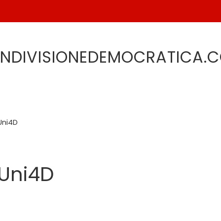
NDIVISIONEDEMOCRATICA.
Uni4D
 Uni4D