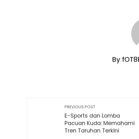
By fOT
PREVIOUS POST
E-Sports dan Lomba
Pacuan Kuda: Memahami
Tren Taruhan Terkini