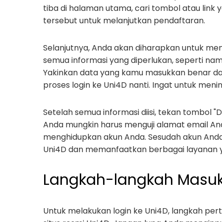
tiba di halaman utama, cari tombol atau link y
tersebut untuk melanjutkan pendaftaran.
Selanjutnya, Anda akan diharapkan untuk meng
semua informasi yang diperlukan, seperti nam
Yakinkan data yang kamu masukkan benar dan v
proses login ke Uni4D nanti. Ingat untuk men
Setelah semua informasi diisi, tekan tombol 
Anda mungkin harus menguji alamat email Anda
menghidupkan akun Anda. Sesudah akun Anda 
Uni4D dan memanfaatkan berbagai layanan y
Langkah-langkah Masuk
Untuk melakukan login ke Uni4D, langkah pe