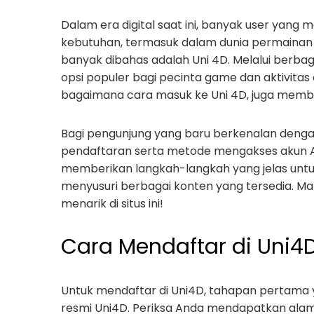
Dalam era digital saat ini, banyak user yang 
kebutuhan, termasuk dalam dunia permainan s
banyak dibahas adalah Uni 4D. Melalui berbag
opsi populer bagi pecinta game dan aktivitas
bagaimana cara masuk ke Uni 4D, juga memberik
Bagi pengunjung yang baru berkenalan deng
pendaftaran serta metode mengakses akun And
memberikan langkah-langkah yang jelas untu
menyusuri berbagai konten yang tersedia. M
menarik di situs ini!
Cara Mendaftar di Uni4
Untuk mendaftar di Uni4D, tahapan pertama 
resmi Uni4D. Periksa Anda mendapatkan alama