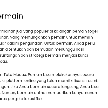
ermain
ainan judi yang populer di kalangan pemain togel.
ruhan, yang memungkinkan pemain untuk memilih
ar dalam pengundian. Untuk bermain, Anda perlu
lah ditentukan dan kemudian menunggu hasil
eruntungan dan strategi bermain menjadi kunci
cau.
am Toto Macau. Pemain bisa melakukannya secara
 platform online yang telah memiliki lisensi resmi.
ngan. Jika Anda bermain secara langsung, Anda bisa
. Namun, bermain online memberikan kenyamanan
s pergi ke lokasi fisik.