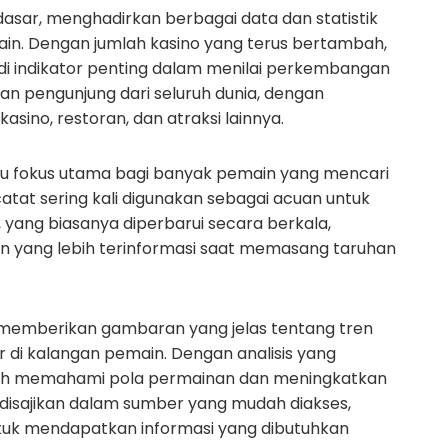
dasar, menghadirkan berbagai data dan statistik
in. Dengan jumlah kasino yang terus bertambah,
i indikator penting dalam menilai perkembangan
taan pengunjung dari seluruh dunia, dengan
asino, restoran, dan atraksi lainnya.
tu fokus utama bagi banyak pemain yang mencari
rcatat sering kali digunakan sebagai acuan untuk
, yang biasanya diperbarui secara berkala,
yang lebih terinformasi saat memasang taruhan
au memberikan gambaran yang jelas tentang tren
 di kalangan pemain. Dengan analisis yang
ebih memahami pola permainan dan meningkatkan
 disajikan dalam sumber yang mudah diakses,
tuk mendapatkan informasi yang dibutuhkan