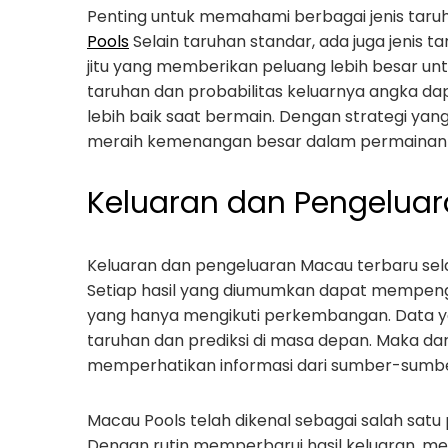
Penting untuk memahami berbagai jenis taru
Pools
Selain taruhan standar, ada juga jenis ta
jitu yang memberikan peluang lebih besar u
taruhan dan probabilitas keluarnya angka
lebih baik saat bermain. Dengan strategi yan
meraih kemenangan besar dalam permainan
Keluaran dan Pengelua
Keluaran dan pengeluaran Macau terbaru sel
Setiap hasil yang diumumkan dapat mempeng
yang hanya mengikuti perkembangan. Data yan
taruhan dan prediksi di masa depan. Maka dari
memperhatikan informasi dari sumber-sumbe
Macau Pools telah dikenal sebagai salah satu
Dengan rutin memperbarui hasil keluaran, 