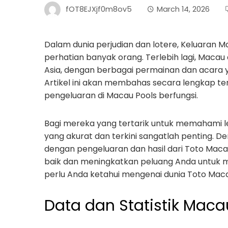
fOT8EJXjf0m8ov5
March 14, 2026
Dalam dunia perjudian dan lotere, Keluaran M
perhatian banyak orang. Terlebih lagi, Macau 
Asia, dengan berbagai permainan dan acara
Artikel ini akan membahas secara lengkap t
pengeluaran di Macau Pools berfungsi.
Bagi mereka yang tertarik untuk memahami l
yang akurat dan terkini sangatlah penting. 
dengan pengeluaran dan hasil dari Toto Mac
baik dan meningkatkan peluang Anda untuk me
perlu Anda ketahui mengenai dunia Toto Maca
Data dan Statistik Maca