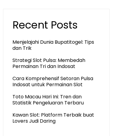
Recent Posts
Menjelajahi Dunia Bupatitogel: Tips
dan Trik
Strategi Slot Pulsa: Membedah
Permainan Tri dan Indosat
Cara Komprehensif Setoran Pulsa
Indosat untuk Permainan Slot
Toto Macau Hari Ini: Tren dan
Statistik Pengeluaran Terbaru
Kawan Slot: Platform Terbaik buat
Lovers Judi Daring