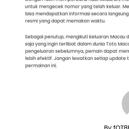
untuk mengecek nomor yang telah keluar. Mela
bisa mendapatkan informasi secara langsu
resmi yang dapat memakan waktu.
Sebagai penutup, mengikuti keluaran Macau da
saja yang ingin terlibat dalam dunia Toto Ma
pengeluaran sebelumnya, pemain dapat membu
lebih efektif. Jangan lewatkan setiap updat
permainan ini.
By fOT