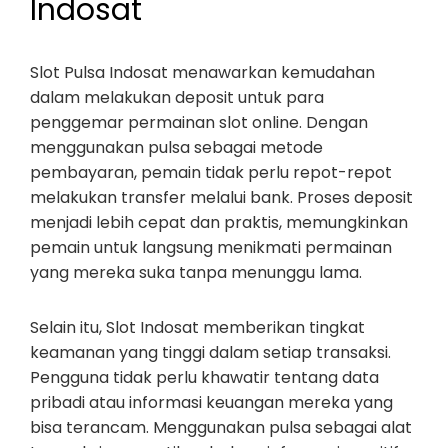
Indosat
Slot Pulsa Indosat menawarkan kemudahan
dalam melakukan deposit untuk para
penggemar permainan slot online. Dengan
menggunakan pulsa sebagai metode
pembayaran, pemain tidak perlu repot-repot
melakukan transfer melalui bank. Proses deposit
menjadi lebih cepat dan praktis, memungkinkan
pemain untuk langsung menikmati permainan
yang mereka suka tanpa menunggu lama.
Selain itu, Slot Indosat memberikan tingkat
keamanan yang tinggi dalam setiap transaksi.
Pengguna tidak perlu khawatir tentang data
pribadi atau informasi keuangan mereka yang
bisa terancam. Menggunakan pulsa sebagai alat