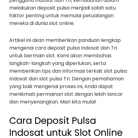
pengguna Indosat dan Tri, kemudahan dalam
melakukan deposit pulsa menjadi salah satu
faktor penting untuk memulai petualangan
mereka di dunia slot online.
Artikel ini akan memberikan panduan lengkap
mengenai cara deposit pulsa Indosat dan Tri
untuk bermain slot. Kami akan membahas
langkah-langkah yang diperlukan, serta
memberikan tips dan informasi terkait slot pulsa
Indosat dan slot pulsa Tri. Dengan pemahaman
yang baik mengenai proses ini, Anda dapat
menikmati permainan slot dengan lebih lancar
dan menyenangkan. Mari kita mulai!
Cara Deposit Pulsa
Indosat untuk Slot Online