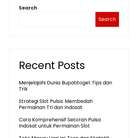
Search
Search
Recent Posts
Menjelajahi Dunia Bupatitogel: Tips dan
Trik
Strategi Slot Pulsa: Membedah
Permainan Tri dan Indosat
Cara Komprehensif Setoran Pulsa
Indosat untuk Permainan Slot