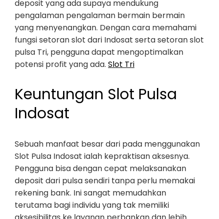
deposit yang ada supaya mendukung
pengalaman pengalaman bermain bermain
yang menyenangkan. Dengan cara memahami
fungsi setoran slot dari Indosat serta setoran slot
pulsa Tri, pengguna dapat mengoptimalkan
potensi profit yang ada.
Slot Tri
Keuntungan Slot Pulsa
Indosat
Sebuah manfaat besar dari pada menggunakan
Slot Pulsa Indosat ialah kepraktisan aksesnya.
Pengguna bisa dengan cepat melaksanakan
deposit dari pulsa sendiri tanpa perlu memakai
rekening bank. Ini sangat memudahkan
terutama bagi individu yang tak memiliki
aksesibilitas ke layanan perbankan dan lebih