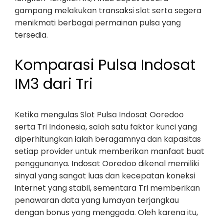
gampang melakukan transaksi slot serta segera
menikmati berbagai permainan pulsa yang
tersedia.
Komparasi Pulsa Indosat
IM3 dari Tri
Ketika mengulas Slot Pulsa Indosat Ooredoo
serta Tri Indonesia, salah satu faktor kunci yang
diperhitungkan ialah beragamnya dan kapasitas
setiap provider untuk memberikan manfaat buat
penggunanya. Indosat Ooredoo dikenal memiliki
sinyal yang sangat luas dan kecepatan koneksi
internet yang stabil, sementara Tri memberikan
penawaran data yang lumayan terjangkau
dengan bonus yang menggoda. Oleh karena itu,