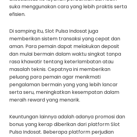
suka menggunakan cara yang lebih praktis serta
efisien.
Di samping itu, Slot Pulsa Indosat juga
memberikan sistem transaksi yang cepat dan
aman. Para pemain dapat melakukan deposit
dan mulai bermain dalam waktu singkat tanpa
rasa khawatir tentang keterlambatan atau
masalah teknis. Cepatnya ini memberikan
peluang para pemain agar menikmati
pengalaman bermain yang yang lebih lancar
serta seru, meningkatkan kesempatan dalam
meraih reward yang menarik.
Keuntungan lainnya adalah adanya promosi dan
bonus yang kerap diberikan dari platform Slot
Pulsa Indosat. Beberapa platform perjudian