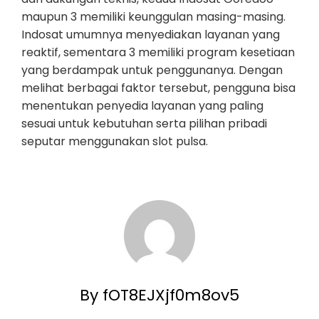
maupun 3 memiliki keunggulan masing-masing.
Indosat umumnya menyediakan layanan yang
reaktif, sementara 3 memiliki program kesetiaan
yang berdampak untuk penggunanya. Dengan
melihat berbagai faktor tersebut, pengguna bisa
menentukan penyedia layanan yang paling
sesuai untuk kebutuhan serta pilihan pribadi
seputar menggunakan slot pulsa.
By fOT8EJXjf0m8ov5