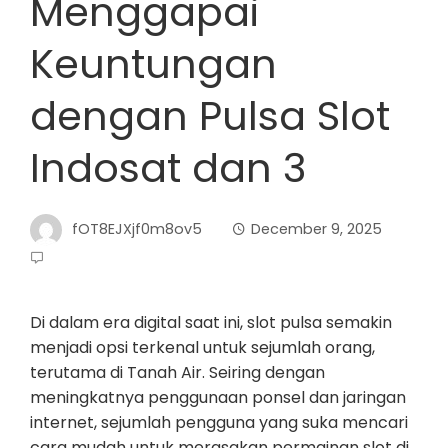
Menggapai
Keuntungan
dengan Pulsa Slot
Indosat dan 3
fOT8EJXjf0m8ov5
December 9, 2025
Di dalam era digital saat ini, slot pulsa semakin
menjadi opsi terkenal untuk sejumlah orang,
terutama di Tanah Air. Seiring dengan
meningkatnya penggunaan ponsel dan jaringan
internet, sejumlah pengguna yang suka mencari
cara mudah untuk merasakan permainan slot di