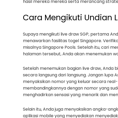
hasil mereka mereka serta merancang strategi
Cara Mengikuti Undian
Supaya mengikuti live draw SGP, pertama An
menawarkan fasilitas togel Singapore. Verifika
misalnya Singapore Pools. Setelah itu, cari 
halaman tersebut, Anda akan menemukan waktu
Setelah menemukan bagian live draw, Anda bi
secara langsung dari langsung. Jangan lupa A
menyaksikan nomor yang keluar secara real-
membandingkannya dengan nomor yang sudah
menghadirkan sensasi yang menarik dan men
Selain itu, Anda juga menyaksikan angka-angk
aplikasi mobile yang menyediakan menyediak