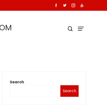
COM
Search
Search