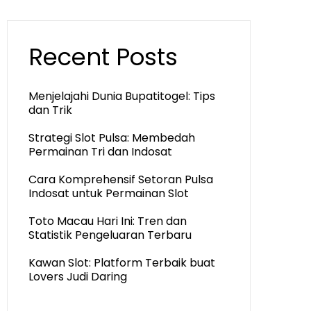
Recent Posts
Menjelajahi Dunia Bupatitogel: Tips
dan Trik
Strategi Slot Pulsa: Membedah
Permainan Tri dan Indosat
Cara Komprehensif Setoran Pulsa
Indosat untuk Permainan Slot
Toto Macau Hari Ini: Tren dan
Statistik Pengeluaran Terbaru
Kawan Slot: Platform Terbaik buat
Lovers Judi Daring