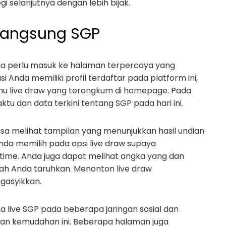
 selanjutnya dengan lebih bijak.
 Langsung SGP
da perlu masuk ke halaman terpercaya yang
si Anda memiliki profil terdaftar pada platform ini,
menu live draw yang terangkum di homepage. Pada
 dan data terkini tentang SGP pada hari ini.
sa melihat tampilan yang menunjukkan hasil undian
nda memilih pada opsi live draw supaya
time. Anda juga dapat melihat angka yang dan
 Anda taruhkan. Menonton live draw
gasyikkan.
a live SGP pada beberapa jaringan sosial dan
an kemudahan ini. Beberapa halaman juga