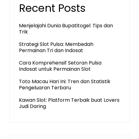
Recent Posts
Menjelajahi Dunia Bupatitogel: Tips dan
Trik
Strategi Slot Pulsa: Membedah
Permainan Tri dan Indosat
Cara Komprehensif Setoran Pulsa
Indosat untuk Permainan Slot
Toto Macau Hari Ini: Tren dan Statistik
Pengeluaran Terbaru
Kawan Slot: Platform Terbaik buat Lovers
Judi Daring