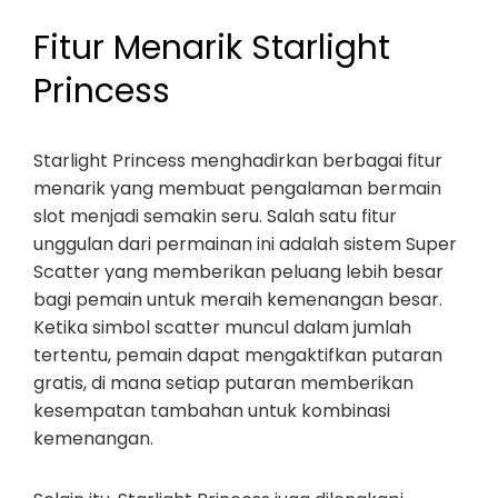
Fitur Menarik Starlight
Princess
Starlight Princess menghadirkan berbagai fitur
menarik yang membuat pengalaman bermain
slot menjadi semakin seru. Salah satu fitur
unggulan dari permainan ini adalah sistem Super
Scatter yang memberikan peluang lebih besar
bagi pemain untuk meraih kemenangan besar.
Ketika simbol scatter muncul dalam jumlah
tertentu, pemain dapat mengaktifkan putaran
gratis, di mana setiap putaran memberikan
kesempatan tambahan untuk kombinasi
kemenangan.