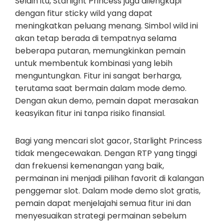
Selain itu, Starlight Princess juga dilengkapi
dengan fitur sticky wild yang dapat
meningkatkan peluang menang. Simbol wild ini
akan tetap berada di tempatnya selama
beberapa putaran, memungkinkan pemain
untuk membentuk kombinasi yang lebih
menguntungkan. Fitur ini sangat berharga,
terutama saat bermain dalam mode demo.
Dengan akun demo, pemain dapat merasakan
keasyikan fitur ini tanpa risiko finansial.
Bagi yang mencari slot gacor, Starlight Princess
tidak mengecewakan. Dengan RTP yang tinggi
dan frekuensi kemenangan yang baik,
permainan ini menjadi pilihan favorit di kalangan
penggemar slot. Dalam mode demo slot gratis,
pemain dapat menjelajahi semua fitur ini dan
menyesuaikan strategi permainan sebelum