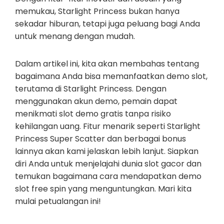
memukau, Starlight Princess bukan hanya
sekadar hiburan, tetapi juga peluang bagi Anda
untuk menang dengan mudah.
Dalam artikel ini, kita akan membahas tentang
bagaimana Anda bisa memanfaatkan demo slot,
terutama di Starlight Princess. Dengan
menggunakan akun demo, pemain dapat
menikmati slot demo gratis tanpa risiko
kehilangan uang. Fitur menarik seperti Starlight
Princess Super Scatter dan berbagai bonus
lainnya akan kami jelaskan lebih lanjut. Siapkan
diri Anda untuk menjelajahi dunia slot gacor dan
temukan bagaimana cara mendapatkan demo
slot free spin yang menguntungkan. Mari kita
mulai petualangan ini!