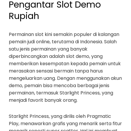
Pengantar Slot Demo
Rupiah
Permainan slot kini semakin populer di kalangan
pemain judi online, terutama di Indonesia. Salah
satu jenis permainan yang banyak
diperbincangkan adalah slot demo, yang
memberikan kesempatan kepada pemain untuk
merasakan sensasi bermain tanpa harus
mengeluarkan uang. Dengan menggunakan akun
demo, pemain bisa mencoba berbagai jenis
permainan, termasuk Starlight Princess, yang
menjadi favorit banyak orang.
Starlight Princess, yang dirilis oleh Pragmatic
Play, menawarkan grafis yang menarik serta fitur
menarik seperti super scatter. Hal ini membuat