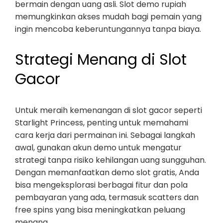
bermain dengan uang asli. Slot demo rupiah
memungkinkan akses mudah bagi pemain yang
ingin mencoba keberuntungannya tanpa biaya.
Strategi Menang di Slot
Gacor
Untuk meraih kemenangan di slot gacor seperti
Starlight Princess, penting untuk memahami
cara kerja dari permainan ini. Sebagai langkah
awal, gunakan akun demo untuk mengatur
strategi tanpa risiko kehilangan uang sungguhan.
Dengan memanfaatkan demo slot gratis, Anda
bisa mengeksplorasi berbagai fitur dan pola
pembayaran yang ada, termasuk scatters dan
free spins yang bisa meningkatkan peluang
menang.