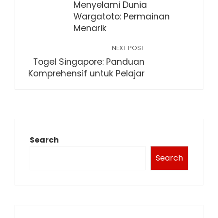
Menyelami Dunia
Wargatoto: Permainan
Menarik
NEXT POST
Togel Singapore: Panduan
Komprehensif untuk Pelajar
Search
Search