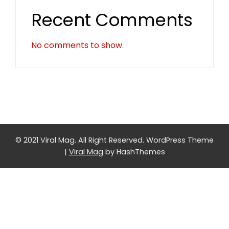
Recent Comments
No comments to show.
© 2021 Viral Mag. All Right Reserved.
WordPress Theme
|
Viral Mag
by HashThemes