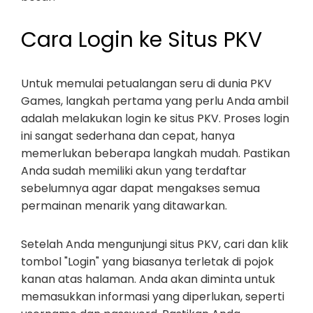
Cara Login ke Situs PKV
Untuk memulai petualangan seru di dunia PKV
Games, langkah pertama yang perlu Anda ambil
adalah melakukan login ke situs PKV. Proses login
ini sangat sederhana dan cepat, hanya
memerlukan beberapa langkah mudah. Pastikan
Anda sudah memiliki akun yang terdaftar
sebelumnya agar dapat mengakses semua
permainan menarik yang ditawarkan.
Setelah Anda mengunjungi situs PKV, cari dan klik
tombol "Login" yang biasanya terletak di pojok
kanan atas halaman. Anda akan diminta untuk
memasukkan informasi yang diperlukan, seperti