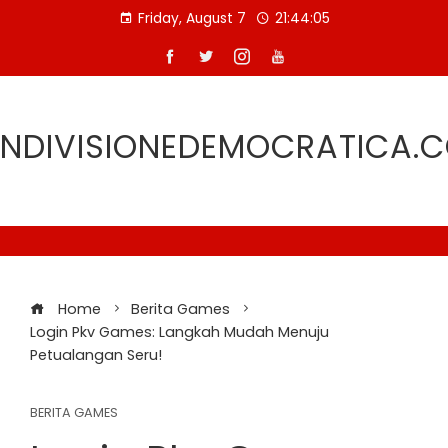
Skip
Friday, August 7
21:44:06
to
content
NDIVISIONEDEMOCRATICA.
Home
Berita Games
Login Pkv Games: Langkah Mudah Menuju
Petualangan Seru!
BERITA GAMES