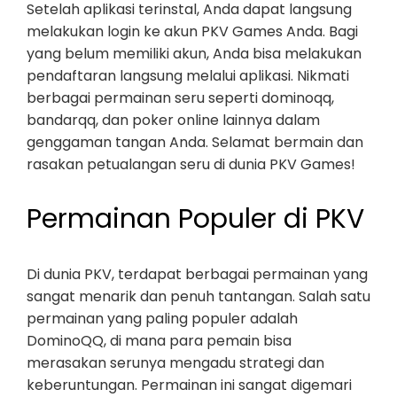
Setelah aplikasi terinstal, Anda dapat langsung
melakukan login ke akun PKV Games Anda. Bagi
yang belum memiliki akun, Anda bisa melakukan
pendaftaran langsung melalui aplikasi. Nikmati
berbagai permainan seru seperti dominoqq,
bandarqq, dan poker online lainnya dalam
genggaman tangan Anda. Selamat bermain dan
rasakan petualangan seru di dunia PKV Games!
Permainan Populer di PKV
Di dunia PKV, terdapat berbagai permainan yang
sangat menarik dan penuh tantangan. Salah satu
permainan yang paling populer adalah
DominoQQ, di mana para pemain bisa
merasakan serunya mengadu strategi dan
keberuntungan. Permainan ini sangat digemari