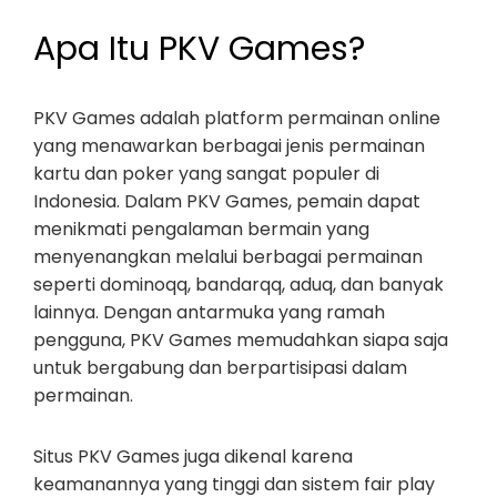
Apa Itu PKV Games?
PKV Games adalah platform permainan online
yang menawarkan berbagai jenis permainan
kartu dan poker yang sangat populer di
Indonesia. Dalam PKV Games, pemain dapat
menikmati pengalaman bermain yang
menyenangkan melalui berbagai permainan
seperti dominoqq, bandarqq, aduq, dan banyak
lainnya. Dengan antarmuka yang ramah
pengguna, PKV Games memudahkan siapa saja
untuk bergabung dan berpartisipasi dalam
permainan.
Situs PKV Games juga dikenal karena
keamanannya yang tinggi dan sistem fair play