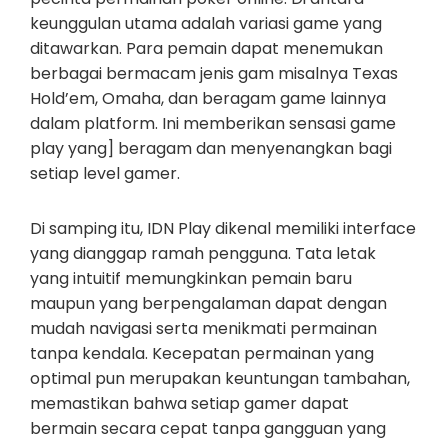
keunggulan utama adalah variasi game yang
ditawarkan. Para pemain dapat menemukan
berbagai bermacam jenis gam misalnya Texas
Hold’em, Omaha, dan beragam game lainnya
dalam platform. Ini memberikan sensasi game
play yang] beragam dan menyenangkan bagi
setiap level gamer.
Di samping itu, IDN Play dikenal memiliki interface
yang dianggap ramah pengguna. Tata letak
yang intuitif memungkinkan pemain baru
maupun yang berpengalaman dapat dengan
mudah navigasi serta menikmati permainan
tanpa kendala. Kecepatan permainan yang
optimal pun merupakan keuntungan tambahan,
memastikan bahwa setiap gamer dapat
bermain secara cepat tanpa gangguan yang