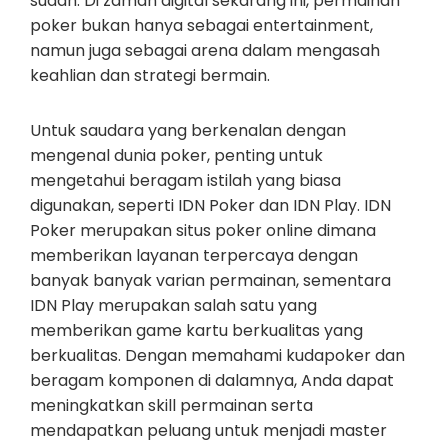
sudah. Di zaman digital sekarang ini, permainan
poker bukan hanya sebagai entertainment,
namun juga sebagai arena dalam mengasah
keahlian dan strategi bermain.
Untuk saudara yang berkenalan dengan
mengenal dunia poker, penting untuk
mengetahui beragam istilah yang biasa
digunakan, seperti IDN Poker dan IDN Play. IDN
Poker merupakan situs poker online dimana
memberikan layanan terpercaya dengan
banyak banyak varian permainan, sementara
IDN Play merupakan salah satu yang
memberikan game kartu berkualitas yang
berkualitas. Dengan memahami kudapoker dan
beragam komponen di dalamnya, Anda dapat
meningkatkan skill permainan serta
mendapatkan peluang untuk menjadi master