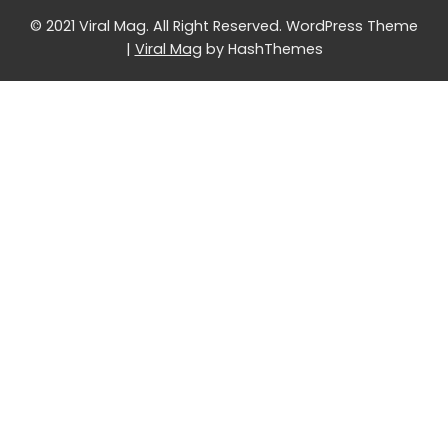
© 2021 Viral Mag. All Right Reserved.
WordPress Theme
|
Viral Mag
by HashThemes