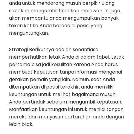
anda untuk mendorong musuh berpikir ulang
sebelum mengambil tindakan melawan. Ini juga
akan membantu anda mengumpulkan banyak
token ketika Anda berada di posisi yang
menguntungkan.
Strategi Berikutnya adalah senantiasa
memperhatikan letak Anda di dalam tabel. Letak
pertama bisa jadi kesulitan karena Anda harus
membuat keputusan tanpa informasi mengenai
gerakan pemain yang lain. Namun, saat Anda
ditempatkan di posisi terakhir, anda memiliki
keuntungan untuk melihat bagaimana musuh
Anda bertindak sebelum mengambil keputusan.
Manfaatkan keuntungan ini untuk menilai tangan
mereka dan menyusun pertaruhan anda dengan
lebih bijak.