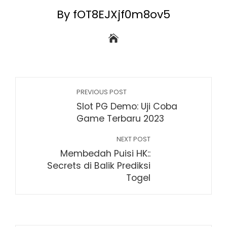
By fOT8EJXjf0m8ov5
PREVIOUS POST
Slot PG Demo: Uji Coba
Game Terbaru 2023
NEXT POST
Membedah Puisi HK::
Secrets di Balik Prediksi
Togel