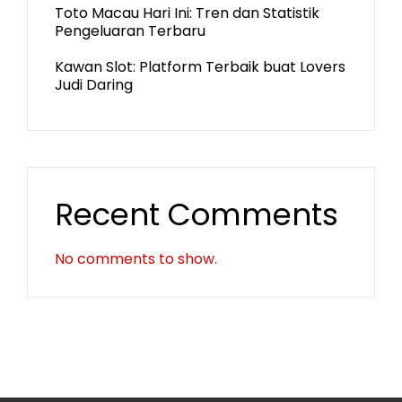
Toto Macau Hari Ini: Tren dan Statistik
Pengeluaran Terbaru
Kawan Slot: Platform Terbaik buat Lovers
Judi Daring
Recent Comments
No comments to show.