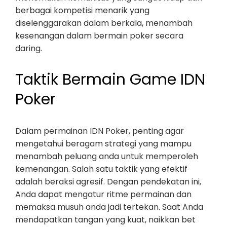
berbagai kompetisi menarik yang
diselenggarakan dalam berkala, menambah
kesenangan dalam bermain poker secara
daring.
Taktik Bermain Game IDN
Poker
Dalam permainan IDN Poker, penting agar
mengetahui beragam strategi yang mampu
menambah peluang anda untuk memperoleh
kemenangan. Salah satu taktik yang efektif
adalah beraksi agresif. Dengan pendekatan ini,
Anda dapat mengatur ritme permainan dan
memaksa musuh anda jadi tertekan. Saat Anda
mendapatkan tangan yang kuat, naikkan bet