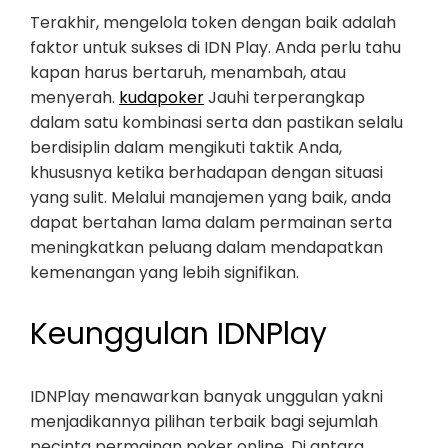
Terakhir, mengelola token dengan baik adalah
faktor untuk sukses di IDN Play. Anda perlu tahu
kapan harus bertaruh, menambah, atau
menyerah.
kudapoker
Jauhi terperangkap
dalam satu kombinasi serta dan pastikan selalu
berdisiplin dalam mengikuti taktik Anda,
khususnya ketika berhadapan dengan situasi
yang sulit. Melalui manajemen yang baik, anda
dapat bertahan lama dalam permainan serta
meningkatkan peluang dalam mendapatkan
kemenangan yang lebih signifikan.
Keunggulan IDNPlay
IDNPlay menawarkan banyak unggulan yakni
menjadikannya pilihan terbaik bagi sejumlah
pecinta permainan poker online. Di antara