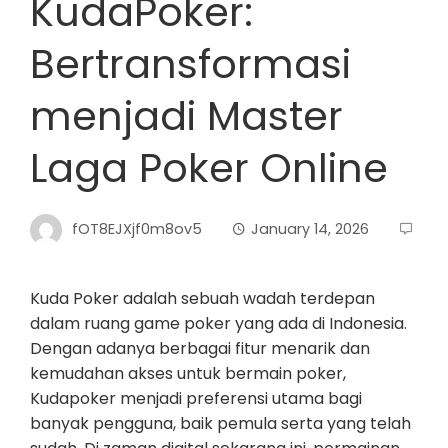
KudaPoker:
Bertransformasi
menjadi Master
Laga Poker Online
fOT8EJXjf0m8ov5
January 14, 2026
Kuda Poker adalah sebuah wadah terdepan
dalam ruang game poker yang ada di Indonesia.
Dengan adanya berbagai fitur menarik dan
kemudahan akses untuk bermain poker,
Kudapoker menjadi preferensi utama bagi
banyak pengguna, baik pemula serta yang telah