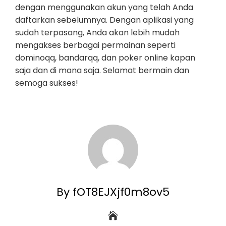
dengan menggunakan akun yang telah Anda
daftarkan sebelumnya. Dengan aplikasi yang
sudah terpasang, Anda akan lebih mudah
mengakses berbagai permainan seperti
dominoqq, bandarqq, dan poker online kapan
saja dan di mana saja. Selamat bermain dan
semoga sukses!
By fOT8EJXjf0m8ov5