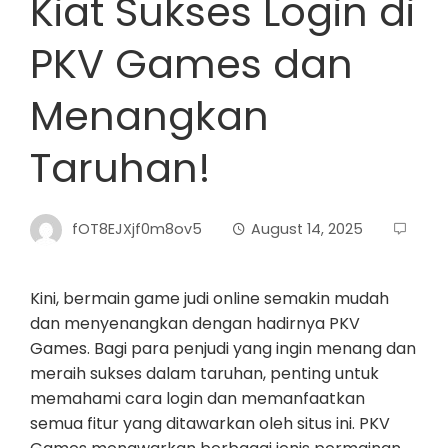
Kiat Sukses Login di
PKV Games dan
Menangkan
Taruhan!
fOT8EJXjf0m8ov5
August 14, 2025
Kini, bermain game judi online semakin mudah
dan menyenangkan dengan hadirnya PKV
Games. Bagi para penjudi yang ingin menang dan
meraih sukses dalam taruhan, penting untuk
memahami cara login dan memanfaatkan
semua fitur yang ditawarkan oleh situs ini. PKV