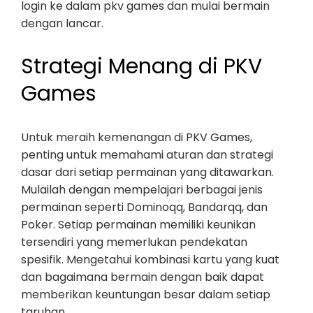
login ke dalam pkv games dan mulai bermain
dengan lancar.
Strategi Menang di PKV
Games
Untuk meraih kemenangan di PKV Games,
penting untuk memahami aturan dan strategi
dasar dari setiap permainan yang ditawarkan.
Mulailah dengan mempelajari berbagai jenis
permainan seperti Dominoqq, Bandarqq, dan
Poker. Setiap permainan memiliki keunikan
tersendiri yang memerlukan pendekatan
spesifik. Mengetahui kombinasi kartu yang kuat
dan bagaimana bermain dengan baik dapat
memberikan keuntungan besar dalam setiap
taruhan.