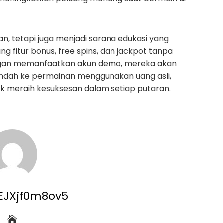
an, tetapi juga menjadi sarana edukasi yang
g fitur bonus, free spins, dan jackpot tanpa
engan memanfaatkan akun demo, mereka akan
pindah ke permainan menggunakan uang asli,
 meraih kesuksesan dalam setiap putaran.
8EJXjf0m8ov5