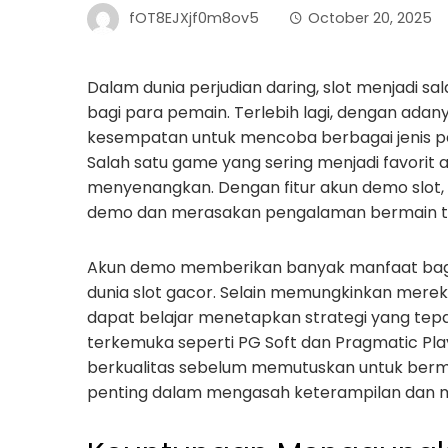
fOT8EJXjf0m8ov5
October 20, 2025
Dalam dunia perjudian daring, slot menjadi s
bagi para pemain. Terlebih lagi, dengan adan
kesempatan untuk mencoba berbagai jenis pe
Salah satu game yang sering menjadi favorit
menyenangkan. Dengan fitur akun demo slot,
demo dan merasakan pengalaman bermain tanp
Akun demo memberikan banyak manfaat bagi
dunia slot gacor. Selain memungkinkan mere
dapat belajar menetapkan strategi yang tep
terkemuka seperti PG Soft dan Pragmatic Pla
berkualitas sebelum memutuskan untuk berma
penting dalam mengasah keterampilan dan 