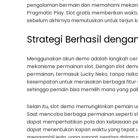
pengalaman bermain dan memahami mekanism
Pragmatic Play. Slot gratis memberikan wakt
sebelum akhirnya memutuskan untuk terjun ke
Strategi Berhasil denga
Menggunakan akun demo adalah langkah cer
mekanisme permainan slot. Dengan slot demo,
permainan, termasuk Lucky Neko, tanpa risik
kesempatan untuk merasakan berbagai fitur 
sehingga pemain bisa memilih mana yang pal
Selain itu, slot demo memungkinkan pemain u
Saat mencoba berbagai permainan seperti slo
dapat memperhatikan pola dan kebiasaan per
dapat menentukan kapan waktu yang tepat un
mengambil jeda, yang sangat penting dalam