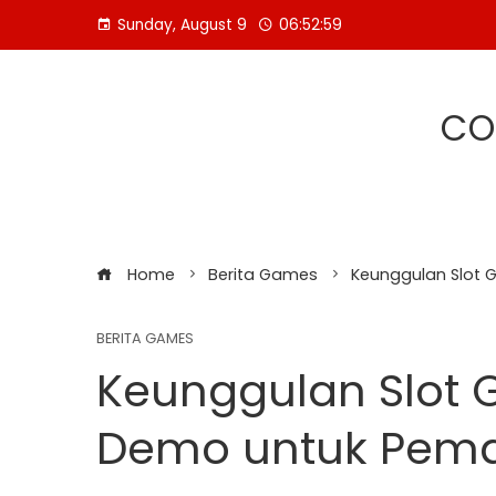
Skip
Sunday, August 9
06:52:59
to
content
CO
Home
Berita Games
Keunggulan Slot 
BERITA GAMES
Keunggulan Slot G
Demo untuk Pema