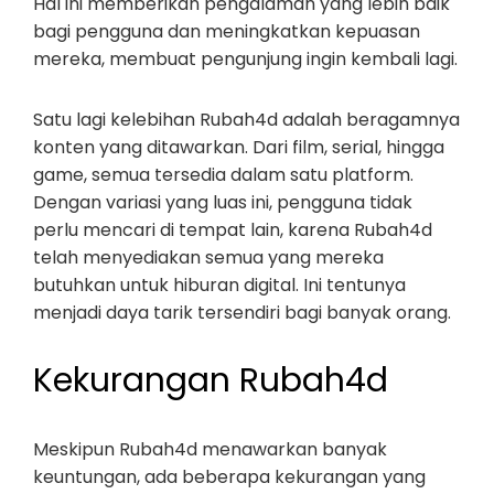
Hal ini memberikan pengalaman yang lebih baik
bagi pengguna dan meningkatkan kepuasan
mereka, membuat pengunjung ingin kembali lagi.
Satu lagi kelebihan Rubah4d adalah beragamnya
konten yang ditawarkan. Dari film, serial, hingga
game, semua tersedia dalam satu platform.
Dengan variasi yang luas ini, pengguna tidak
perlu mencari di tempat lain, karena Rubah4d
telah menyediakan semua yang mereka
butuhkan untuk hiburan digital. Ini tentunya
menjadi daya tarik tersendiri bagi banyak orang.
Kekurangan Rubah4d
Meskipun Rubah4d menawarkan banyak
keuntungan, ada beberapa kekurangan yang