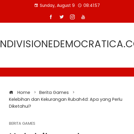
Skip
Sunday, August 9
08:41:57
to
content
NDIVISIONEDEMOCRATICA.
Home
Berita Games
Kelebihan dan Kekurangan Rubah4d: Apa yang Perlu
Diketahui?
BERITA GAMES