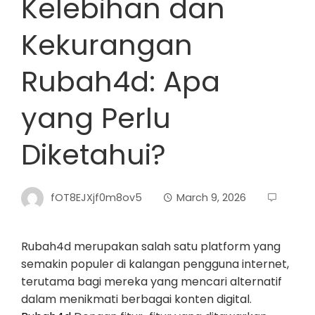
Kelebihan dan
Kekurangan
Rubah4d: Apa
yang Perlu
Diketahui?
fOT8EJXjf0m8ov5
March 9, 2026
Rubah4d merupakan salah satu platform yang
semakin populer di kalangan pengguna internet,
terutama bagi mereka yang mencari alternatif
dalam menikmati berbagai konten digital.