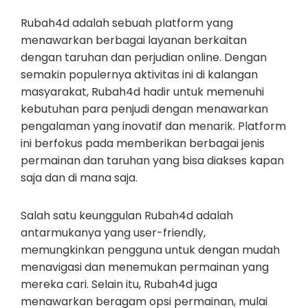
Rubah4d adalah sebuah platform yang
menawarkan berbagai layanan berkaitan
dengan taruhan dan perjudian online. Dengan
semakin populernya aktivitas ini di kalangan
masyarakat, Rubah4d hadir untuk memenuhi
kebutuhan para penjudi dengan menawarkan
pengalaman yang inovatif dan menarik. Platform
ini berfokus pada memberikan berbagai jenis
permainan dan taruhan yang bisa diakses kapan
saja dan di mana saja.
Salah satu keunggulan Rubah4d adalah
antarmukanya yang user-friendly,
memungkinkan pengguna untuk dengan mudah
menavigasi dan menemukan permainan yang
mereka cari. Selain itu, Rubah4d juga
menawarkan beragam opsi permainan, mulai