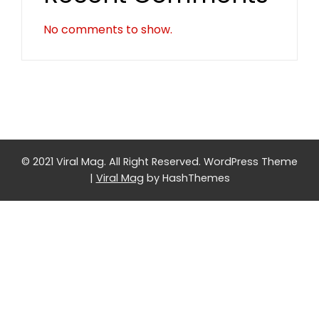
No comments to show.
© 2021 Viral Mag. All Right Reserved.
WordPress Theme
|
Viral Mag
by HashThemes