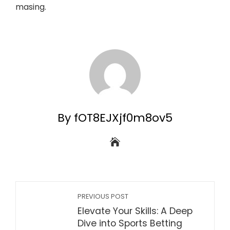
masing.
By fOT8EJXjf0m8ov5
PREVIOUS POST
Elevate Your Skills: A Deep
Dive into Sports Betting