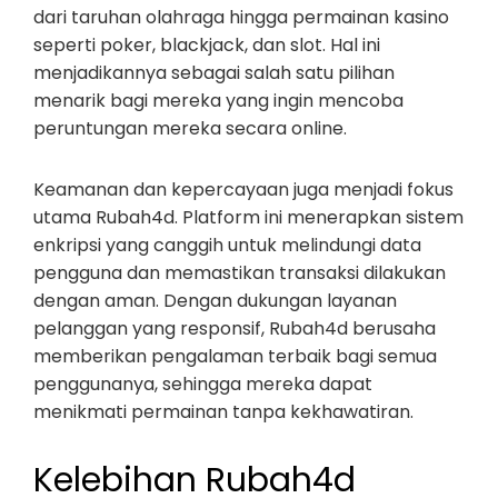
dari taruhan olahraga hingga permainan kasino
seperti poker, blackjack, dan slot. Hal ini
menjadikannya sebagai salah satu pilihan
menarik bagi mereka yang ingin mencoba
peruntungan mereka secara online.
Keamanan dan kepercayaan juga menjadi fokus
utama Rubah4d. Platform ini menerapkan sistem
enkripsi yang canggih untuk melindungi data
pengguna dan memastikan transaksi dilakukan
dengan aman. Dengan dukungan layanan
pelanggan yang responsif, Rubah4d berusaha
memberikan pengalaman terbaik bagi semua
penggunanya, sehingga mereka dapat
menikmati permainan tanpa kekhawatiran.
Kelebihan Rubah4d