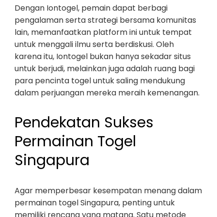
Dengan Iontogel, pemain dapat berbagi
pengalaman serta strategi bersama komunitas
lain, memanfaatkan platform ini untuk tempat
untuk menggali ilmu serta berdiskusi. Oleh
karena itu, Iontogel bukan hanya sekadar situs
untuk berjudi, melainkan juga adalah ruang bagi
para pencinta togel untuk saling mendukung
dalam perjuangan mereka meraih kemenangan.
Pendekatan Sukses
Permainan Togel
Singapura
Agar memperbesar kesempatan menang dalam
permainan togel Singapura, penting untuk
memiliki rencana yang matang. Satu metode