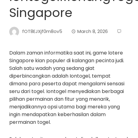
Singapore
fOT8EJXjf0m8ov5
March 8, 2026
Dalam zaman informatika saat ini, game lotere
Singapore kian populer di kalangan pecinta judi.
Salah satu wadah yang sedang giat
diperbincangkan adalah Iontogel, tempat
dimana para peserta dapat mengalami sensasi
seru dari togel. Iontogel menyediakan berbagai
pilihan permainan dan fitur yang menarik,
menjadikannya opsi utama bagi mereka yang
ingin mendapatkan keberhasilan dalam
permainan togel.