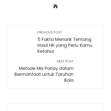
PREVIOUS POST
5 Fakta Menarik Tentang
Hasil HK yang Perlu Kamu
Ketahui
NEXT POST
Metode Mix Parlay dalam
Bermanfaat untuk Taruhan
Bola