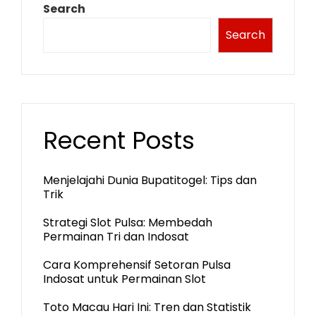
Search
Search
Recent Posts
Menjelajahi Dunia Bupatitogel: Tips dan
Trik
Strategi Slot Pulsa: Membedah
Permainan Tri dan Indosat
Cara Komprehensif Setoran Pulsa
Indosat untuk Permainan Slot
Toto Macau Hari Ini: Tren dan Statistik