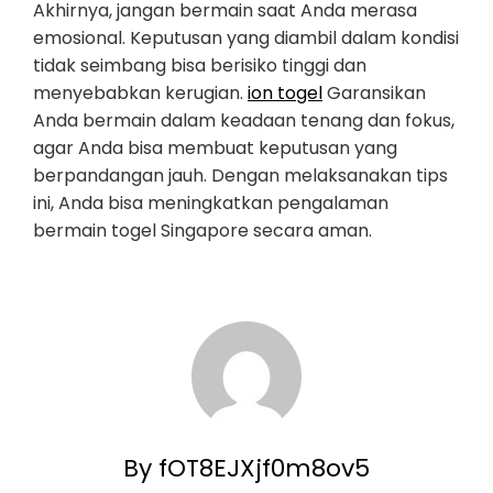
Akhirnya, jangan bermain saat Anda merasa
emosional. Keputusan yang diambil dalam kondisi
tidak seimbang bisa berisiko tinggi dan
menyebabkan kerugian.
ion togel
Garansikan
Anda bermain dalam keadaan tenang dan fokus,
agar Anda bisa membuat keputusan yang
berpandangan jauh. Dengan melaksanakan tips
ini, Anda bisa meningkatkan pengalaman
bermain togel Singapore secara aman.
By fOT8EJXjf0m8ov5