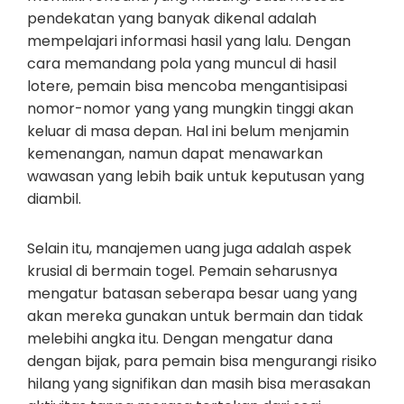
pendekatan yang banyak dikenal adalah
mempelajari informasi hasil yang lalu. Dengan
cara memandang pola yang muncul di hasil
lotere, pemain bisa mencoba mengantisipasi
nomor-nomor yang yang mungkin tinggi akan
keluar di masa depan. Hal ini belum menjamin
kemenangan, namun dapat menawarkan
wawasan yang lebih baik untuk keputusan yang
diambil.
Selain itu, manajemen uang juga adalah aspek
krusial di bermain togel. Pemain seharusnya
mengatur batasan seberapa besar uang yang
akan mereka gunakan untuk bermain dan tidak
melebihi angka itu. Dengan mengatur dana
dengan bijak, para pemain bisa mengurangi risiko
hilang yang signifikan dan masih bisa merasakan