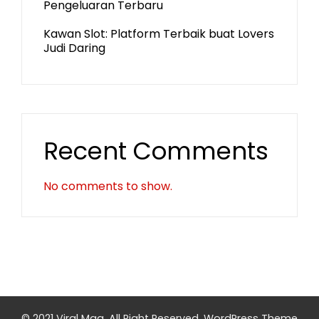
Pengeluaran Terbaru
Kawan Slot: Platform Terbaik buat Lovers
Judi Daring
Recent Comments
No comments to show.
© 2021 Viral Mag. All Right Reserved.
WordPress Theme