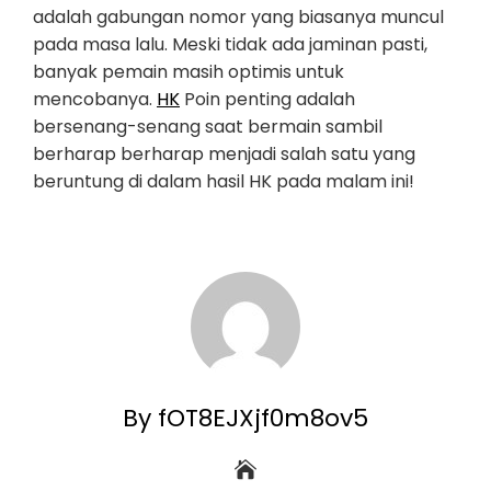
adalah gabungan nomor yang biasanya muncul
pada masa lalu. Meski tidak ada jaminan pasti,
banyak pemain masih optimis untuk
mencobanya.
HK
Poin penting adalah
bersenang-senang saat bermain sambil
berharap berharap menjadi salah satu yang
beruntung di dalam hasil HK pada malam ini!
By fOT8EJXjf0m8ov5