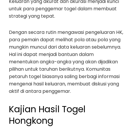
Keluaran yang akurat dan akurasi menjadi kunci
untuk para penggemar togel dalam membuat
strategi yang tepat.
Dengan secara rutin mengawasi pengeluaran HK,
para pemain dapat melihat pola atau pola yang
mungkin muncul dari data keluaran sebelumnya.
Hal ini dapat menjadi bantuan dalam
menentukan angka-angka yang akan dijadikan
pilihan untuk taruhan berikutnya. Komunitas
petaruh togel biasanya saling berbagi informasi
mengenai hasil keluaran, membuat diskusi yang
aktif di antara penggemar.
Kajian Hasil Togel
Hongkong