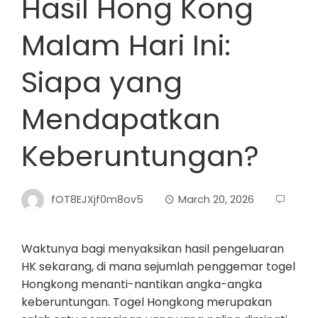
Hasil Hong Kong
Malam Hari Ini:
Siapa yang
Mendapatkan
Keberuntungan?
fOT8EJXjf0m8ov5
March 20, 2026
Waktunya bagi menyaksikan hasil pengeluaran
HK sekarang, di mana sejumlah penggemar togel
Hongkong menanti-nantikan angka-angka
keberuntungan. Togel Hongkong merupakan