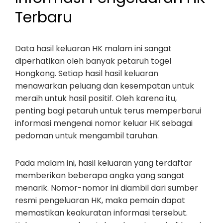
Terbaru
Data hasil keluaran HK malam ini sangat
diperhatikan oleh banyak petaruh togel
Hongkong. Setiap hasil hasil keluaran
menawarkan peluang dan kesempatan untuk
meraih untuk hasil positif. Oleh karena itu,
penting bagi petaruh untuk terus memperbarui
informasi mengenai nomor keluar HK sebagai
pedoman untuk mengambil taruhan.
Pada malam ini, hasil keluaran yang terdaftar
memberikan beberapa angka yang sangat
menarik. Nomor-nomor ini diambil dari sumber
resmi pengeluaran HK, maka pemain dapat
memastikan keakuratan informasi tersebut.