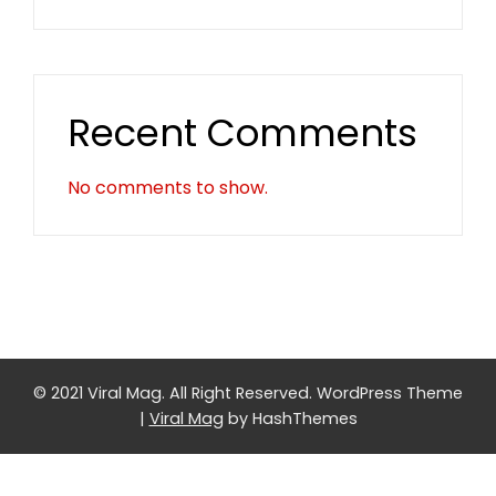
Recent Comments
No comments to show.
© 2021 Viral Mag. All Right Reserved.
WordPress Theme
|
Viral Mag
by HashThemes