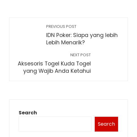
PREVIOUS POST
IDN Poker: Siapa yang lebih
Lebih Menarik?
NEXT POST
Aksesoris Togel Kuda Togel
yang Wajib Anda Ketahui
Search
Search