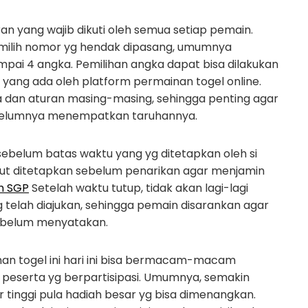
n yang wajib dikuti oleh semua setiap pemain.
emilih nomor yg hendak dipasang, umumnya
pai 4 angka. Pemilihan angka dapat bisa dilakukan
t yang ada oleh platform permainan togel online.
a dan aturan masing-masing, sehingga penting agar
belumnya menempatkan taruhannya.
sebelum batas waktu yang yg ditetapkan oleh si
but ditetapkan sebelum penarikan agar menjamin
n SGP
Setelah waktu tutup, tidak akan lagi-lagi
 telah diajukan, sehingga pemain disarankan agar
ebelum menyatakan.
nan togel ini hari ini bisa bermacam-macam
s peserta yg berpartisipasi. Umumnya, semakin
 tinggi pula hadiah besar yg bisa dimenangkan.