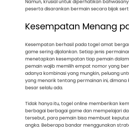
Namun, krusial untuk diperhatikan bahwasanya
peserta disarankan bermain secara bijak se
Kesempatan Menang pa
Kesempatan berhasil pada togel amat berga
game sering dijalankan. Setiap jenis permain
menetapkan kesempatan tiap pemain dalam m
pemain wajib memilih empat nomor yang ben
adanya kombinasi yang mungkin, peluang unt
yang menarik tentang permainan ini, diman
besar selalu ada.
Tidak hanya itu, togel online memberikan k
berbagai berbagai game dan mempelajari dat
tersebut, para pemain bisa membuat keputus
angka. Beberapa bandar menggunakan strategi