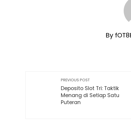
By fOT
PREVIOUS POST
Deposito Slot Tri: Taktik
Menang di Setiap Satu
Puteran