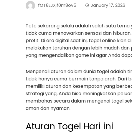
fOT8EJXjf0m8ov5
January 17, 2026
Toto sekarang selalu adalah salah satu tema y
tidak cuma menawarkan sensasi dan hibura
profit. Di era digital saat ini, togel online k
melakukan taruhan dengan lebih mudah dan 
yang mengendalikan game ini agar Anda dapa
Mengenali aturan dalam dunia togel adalah 
tidak hanya cuma bermain tanpa arah. Dari be
memiliki aturan dan kesempatan yang berb
strategi yang, Anda bisa meningkatkan peluang
membahas secara dalam mengenai togel sekar
aman dan nyaman.
Aturan Togel Hari ini