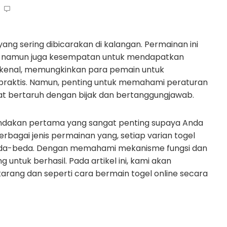
ang sering dibicarakan di kalangan. Permainan ini
n, namun juga kesempatan untuk mendapatkan
ian dikenal, memungkinkan para pemain untuk
praktis. Namun, penting untuk memahami peraturan
t bertaruh dengan bijak dan bertanggungjawab.
tindakan pertama yang sangat penting supaya Anda
rbagai jenis permainan yang, setiap varian togel
eda-beda. Dengan memahami mekanisme fungsi dan
 untuk berhasil. Pada artikel ini, kami akan
ang dan seperti cara bermain togel online secara