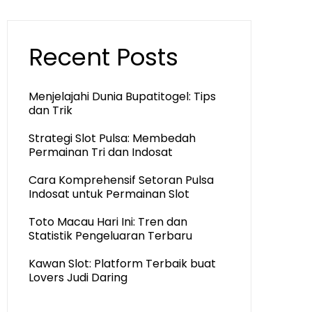
Recent Posts
Menjelajahi Dunia Bupatitogel: Tips
dan Trik
Strategi Slot Pulsa: Membedah
Permainan Tri dan Indosat
Cara Komprehensif Setoran Pulsa
Indosat untuk Permainan Slot
Toto Macau Hari Ini: Tren dan
Statistik Pengeluaran Terbaru
Kawan Slot: Platform Terbaik buat
Lovers Judi Daring