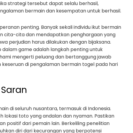
ika strategi tersebut dapat selalu berhasil,
engalaman bermain dan kesempatan untuk berhasil.
ranan penting. Banyak sekali individu ikut bermain
an cita-cita dan mendapatkan penghargaan yang
wa perjudian harus dilakukan dengan bijaksana.
 dalam game adalah langkah penting untuk
ami mengerti peluang dan bertanggung jawab
keseruan di pengalaman bermain togel pada hari
 Saran
in di seluruh nusantara, termasuk di Indonesia.
ih lokasi toto yang andalan dan nyaman. Pastikan
 positif dari pemain lain. Berkeliling penelitian
hkan diri dari kecurangan yang berpotensi