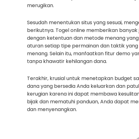
merugikan.
Sesudah menentukan situs yang sesuai, meng
berikutnya. Togel online memberikan banyak j
dengan ketentuan dan metode menang yang 
aturan setiap tipe permainan dan taktik y
menang. Selain itu, manfaatkan fitur demo 
tanpa khawatir kehilangan dana.
Terakhir, krusial untuk menetapkan budget sa
dana yang bersedia Anda keluarkan dan patuh
kerugian karena ini dapat membawa kesulitan
bijak dan mematuhi panduan, Anda dapat me
dan menyenangkan.