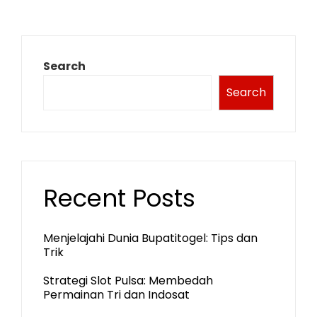
Search
Search
Recent Posts
Menjelajahi Dunia Bupatitogel: Tips dan
Trik
Strategi Slot Pulsa: Membedah
Permainan Tri dan Indosat