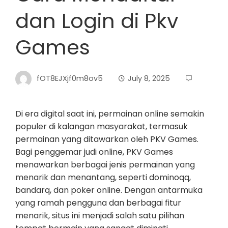
dan Login di Pkv
Games
fOT8EJXjf0m8ov5
July 8, 2025
Di era digital saat ini, permainan online semakin
populer di kalangan masyarakat, termasuk
permainan yang ditawarkan oleh PKV Games.
Bagi penggemar judi online, PKV Games
menawarkan berbagai jenis permainan yang
menarik dan menantang, seperti dominoqq,
bandarq, dan poker online. Dengan antarmuka
yang ramah pengguna dan berbagai fitur
menarik, situs ini menjadi salah satu pilihan