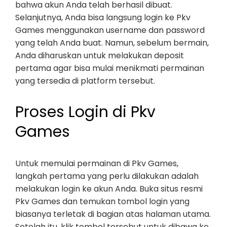
bahwa akun Anda telah berhasil dibuat.
Selanjutnya, Anda bisa langsung login ke Pkv
Games menggunakan username dan password
yang telah Anda buat. Namun, sebelum bermain,
Anda diharuskan untuk melakukan deposit
pertama agar bisa mulai menikmati permainan
yang tersedia di platform tersebut.
Proses Login di Pkv
Games
Untuk memulai permainan di Pkv Games,
langkah pertama yang perlu dilakukan adalah
melakukan login ke akun Anda. Buka situs resmi
Pkv Games dan temukan tombol login yang
biasanya terletak di bagian atas halaman utama.
Setelah itu, klik tombol tersebut untuk dibawa ke