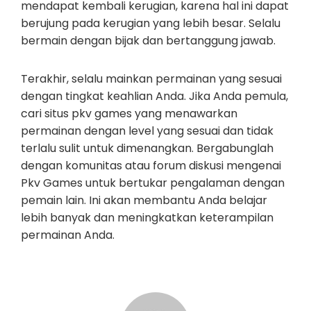
mendapat kembali kerugian, karena hal ini dapat
berujung pada kerugian yang lebih besar. Selalu
bermain dengan bijak dan bertanggung jawab.
Terakhir, selalu mainkan permainan yang sesuai
dengan tingkat keahlian Anda. Jika Anda pemula,
cari situs pkv games yang menawarkan
permainan dengan level yang sesuai dan tidak
terlalu sulit untuk dimenangkan. Bergabunglah
dengan komunitas atau forum diskusi mengenai
Pkv Games untuk bertukar pengalaman dengan
pemain lain. Ini akan membantu Anda belajar
lebih banyak dan meningkatkan keterampilan
permainan Anda.