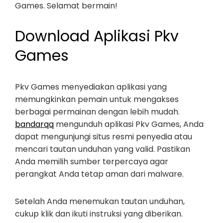
Games. Selamat bermain!
Download Aplikasi Pkv
Games
Pkv Games menyediakan aplikasi yang
memungkinkan pemain untuk mengakses
berbagai permainan dengan lebih mudah.
bandarqq
mengunduh aplikasi Pkv Games, Anda
dapat mengunjungi situs resmi penyedia atau
mencari tautan unduhan yang valid. Pastikan
Anda memilih sumber terpercaya agar
perangkat Anda tetap aman dari malware.
Setelah Anda menemukan tautan unduhan,
cukup klik dan ikuti instruksi yang diberikan.