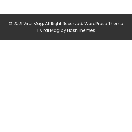
© 2021 Viral Mag. All Right Reserved.
WordPress Theme
|
Viral Mag
by HashThemes