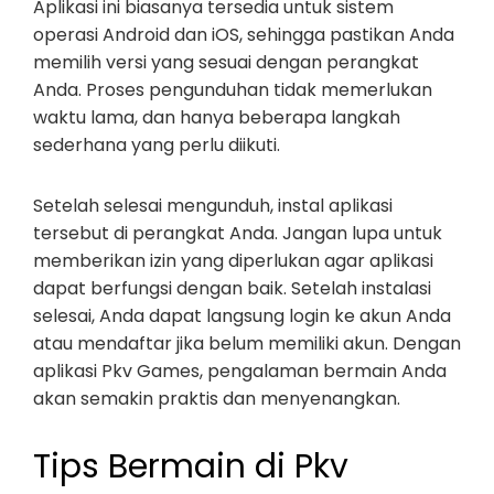
Aplikasi ini biasanya tersedia untuk sistem
operasi Android dan iOS, sehingga pastikan Anda
memilih versi yang sesuai dengan perangkat
Anda. Proses pengunduhan tidak memerlukan
waktu lama, dan hanya beberapa langkah
sederhana yang perlu diikuti.
Setelah selesai mengunduh, instal aplikasi
tersebut di perangkat Anda. Jangan lupa untuk
memberikan izin yang diperlukan agar aplikasi
dapat berfungsi dengan baik. Setelah instalasi
selesai, Anda dapat langsung login ke akun Anda
atau mendaftar jika belum memiliki akun. Dengan
aplikasi Pkv Games, pengalaman bermain Anda
akan semakin praktis dan menyenangkan.
Tips Bermain di Pkv