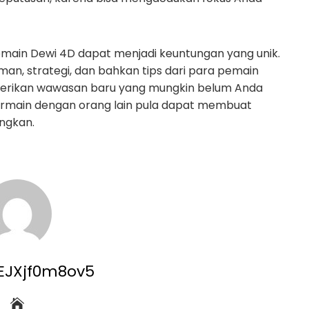
pemain Dewi 4D dapat menjadi keuntungan yang unik.
an, strategi, dan bahkan tips dari para pemain
mberikan wawasan baru yang mungkin belum Anda
ermain dengan orang lain pula dapat membuat
ngkan.
8EJXjf0m8ov5