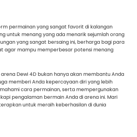
rm permainan yang sangat favorit di kalangan
ng untuk menang yang ada menarik sejumlah orang
kungan yang sangat bersaing ini, berharga bagi para
pat agar mampu memperbesar potensi menang
di arena Dewi 4D bukan hanya akan membantu Anda
 juga memberi Anda kepercayaan diri yang lebih
emahami cara permainan, serta mempergunakan
kapi pengalaman bermain Anda di arena ini. Mari
 terapkan untuk meraih keberhasilan di dunia