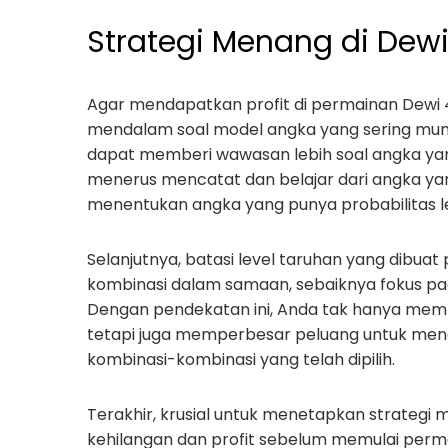
Strategi Menang di Dew
Agar mendapatkan profit di permainan Dewi 
mendalam soal model angka yang sering muncul
dapat memberi wawasan lebih soal angka ya
menerus mencatat dan belajar dari angka ya
menentukan angka yang punya probabilitas lebi
Selanjutnya, batasi level taruhan yang dibuat
kombinasi dalam samaan, sebaiknya fokus pad
Dengan pendekatan ini, Anda tak hanya memp
tetapi juga memperbesar peluang untuk me
kombinasi-kombinasi yang telah dipilih.
Terakhir, krusial untuk menetapkan strategi
kehilangan dan profit sebelum memulai perma