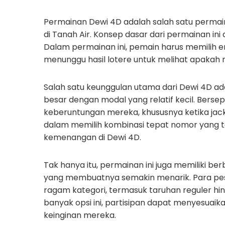
Permainan Dewi 4D adalah salah satu permaina
di Tanah Air. Konsep dasar dari permainan in
Dalam permainan ini, pemain harus memilih e
menunggu hasil lotere untuk melihat apakah 
Salah satu keunggulan utama dari Dewi 4D 
besar dengan modal yang relatif kecil. Berse
keberuntungan mereka, khususnya ketika jac
dalam memilih kombinasi tepat nomor yang t
kemenangan di Dewi 4D.
Tak hanya itu, permainan ini juga memiliki 
yang membuatnya semakin menarik. Para pes
ragam kategori, termasuk taruhan reguler hi
banyak opsi ini, partisipan dapat menyesuai
keinginan mereka.