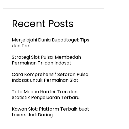
Recent Posts
Menjelajahi Dunia Bupatitogel: Tips
dan Trik
Strategi Slot Pulsa: Membedah
Permainan Tri dan Indosat
Cara Komprehensif Setoran Pulsa
Indosat untuk Permainan Slot
Toto Macau Hari Ini: Tren dan
Statistik Pengeluaran Terbaru
Kawan Slot: Platform Terbaik buat
Lovers Judi Daring