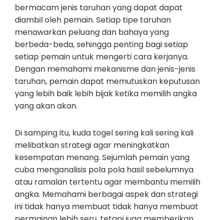
bermacam jenis taruhan yang dapat dapat
diambil oleh pemain. Setiap tipe taruhan
menawarkan peluang dan bahaya yang
berbeda-beda, sehingga penting bagi setiap
setiap pemain untuk mengerti cara kerjanya.
Dengan memahami mekanisme dan jenis-jenis
taruhan, pemain dapat memutuskan keputusan
yang lebih baik lebih bijak ketika memilih angka
yang akan akan.
Di samping itu, kuda togel sering kali sering kali
melibatkan strategi agar meningkatkan
kesempatan menang. Sejumlah pemain yang
cuba menganalisis pola pola hasil sebelumnya
atau ramalan tertentu agar membantu memilih
angka. Memahami berbagai aspek dan strategi
ini tidak hanya membuat tidak hanya membuat
permainan lebih seru, tetapi juga memberikan