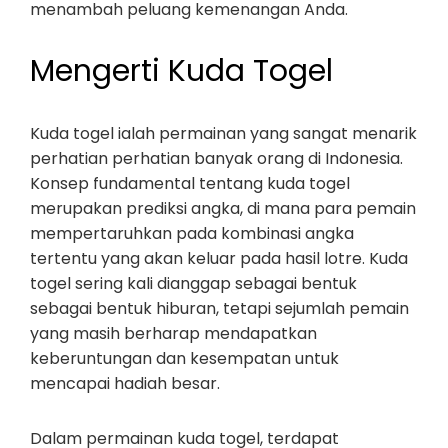
menambah peluang kemenangan Anda.
Mengerti Kuda Togel
Kuda togel ialah permainan yang sangat menarik
perhatian perhatian banyak orang di Indonesia.
Konsep fundamental tentang kuda togel
merupakan prediksi angka, di mana para pemain
mempertaruhkan pada kombinasi angka
tertentu yang akan keluar pada hasil lotre. Kuda
togel sering kali dianggap sebagai bentuk
sebagai bentuk hiburan, tetapi sejumlah pemain
yang masih berharap mendapatkan
keberuntungan dan kesempatan untuk
mencapai hadiah besar.
Dalam permainan kuda togel, terdapat