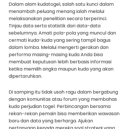
Dalam alam kudatogel, salah satu kunci dalam
menambah peluang menang ialah melalui
melaksanakan penelitian secara terperinci.
Tinjau data serta statistik dari data-data
sebelumnya. Amati pola-pola yang muncul dan
cermati kuda-kuda yang sering tampil bagus
dalam lomba. Melalui mengerti gerakan dan
performa masing-masing kuda Anda bisa
membuat keputusan lebih berbasis informasi
ketika memilih angka maupun kuda yang akan
dipertaruhkan.
Di samping itu tidak usah ragu dalam bergabung
dengan komunitas atau forum yang membahas
kuda perjudian togel. Perbincangan bersama
rekan-rekan pemain bisa memberikan wawasan
baru dan data yang berharga. Ajukan
pertanyaan kepada mereka soal strategi yang