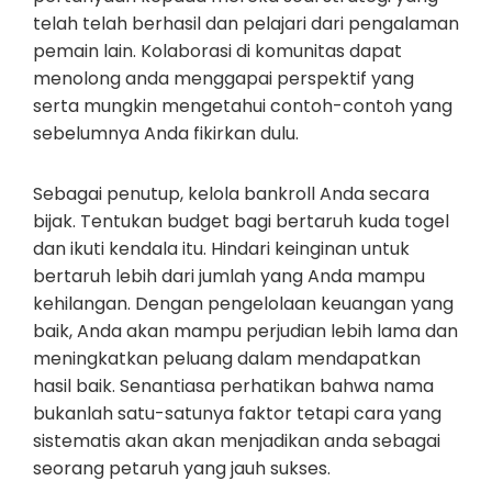
telah telah berhasil dan pelajari dari pengalaman
pemain lain. Kolaborasi di komunitas dapat
menolong anda menggapai perspektif yang
serta mungkin mengetahui contoh-contoh yang
sebelumnya Anda fikirkan dulu.
Sebagai penutup, kelola bankroll Anda secara
bijak. Tentukan budget bagi bertaruh kuda togel
dan ikuti kendala itu. Hindari keinginan untuk
bertaruh lebih dari jumlah yang Anda mampu
kehilangan. Dengan pengelolaan keuangan yang
baik, Anda akan mampu perjudian lebih lama dan
meningkatkan peluang dalam mendapatkan
hasil baik. Senantiasa perhatikan bahwa nama
bukanlah satu-satunya faktor tetapi cara yang
sistematis akan akan menjadikan anda sebagai
seorang petaruh yang jauh sukses.