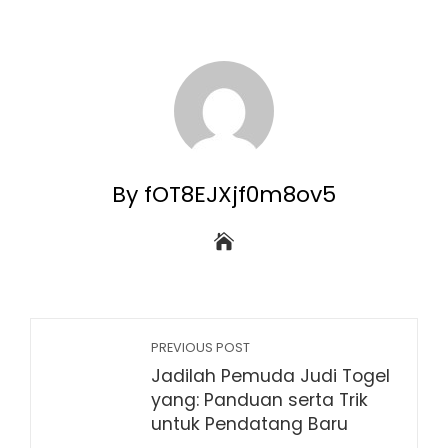
By fOT8EJXjf0m8ov5
PREVIOUS POST
Jadilah Pemuda Judi Togel
yang: Panduan serta Trik
untuk Pendatang Baru