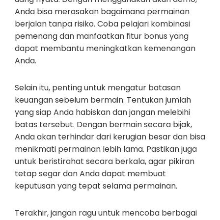
Anda bisa merasakan bagaimana permainan
berjalan tanpa risiko. Coba pelajari kombinasi
pemenang dan manfaatkan fitur bonus yang
dapat membantu meningkatkan kemenangan
Anda.
Selain itu, penting untuk mengatur batasan
keuangan sebelum bermain. Tentukan jumlah
yang siap Anda habiskan dan jangan melebihi
batas tersebut. Dengan bermain secara bijak,
Anda akan terhindar dari kerugian besar dan bisa
menikmati permainan lebih lama. Pastikan juga
untuk beristirahat secara berkala, agar pikiran
tetap segar dan Anda dapat membuat
keputusan yang tepat selama permainan.
Terakhir, jangan ragu untuk mencoba berbagai