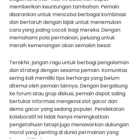
memberikan keuntungan tambahan. Pemain
disarankan untuk mencoba berbagai kombinasi
dan bertaruh dengan bijak untuk menemukan
cara yang paling cocok bagi mereka. Dengan
memahami pola permainan, peluang untuk
meraih kemenangan akan semakin besar.
Terakhir, jangan ragu untuk berbagi pengalaman
dan strategi dengan sesama pemain. Komunitas
sering kali memiliki tips berharga yang belum
ditemui oleh pemain lainnya. Dengan bergabung
ke forum atau grup diskusi, pemain dapat saling
bertukar informasi mengenai slot gacor dan
demo gacor yang sedang populer. Pendekatan
kolaboratif ini tidak hanya meningkatkan
pengetahuan tetapi juga menawarkan dukungan
moral yang penting di dunia permainan yang