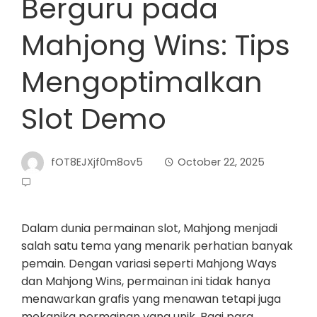
Berguru pada
Mahjong Wins: Tips
Mengoptimalkan
Slot Demo
fOT8EJXjf0m8ov5
October 22, 2025
Dalam dunia permainan slot, Mahjong menjadi
salah satu tema yang menarik perhatian banyak
pemain. Dengan variasi seperti Mahjong Ways
dan Mahjong Wins, permainan ini tidak hanya
menawarkan grafis yang menawan tetapi juga
mekanika permainan yang unik. Bagi para