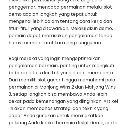
penggemar, mencoba permainan melalui slot
demo adalah langkah yang tepat untuk
mengenal lebih dalam tentang cara kerja dan
fitur-fitur yang ditawarkan. Melalui akun demo,
pemain dapat merasakan pengalaman tanpa
harus mempertaruhkan uang sungguhan.
Bagi mereka yang ingin mengoptimalkan
pengalaman bermain, penting untuk mengikuti
beberapa tips dan trik yang dapat membantu.
Dari memilih slot gacor hingga memahami pola
permainan di Mahjong Wins 2 dan Mahjong Wins
3, setiap langkah bisa membawa Anda lebih
dekat pada kemenangan yang diinginkan. Artikel
ini akan membahas strategi dan teknik yang
dapat Anda gunakan untuk meningkatkan
peluang Anda ketika bermain di slot demo, serta