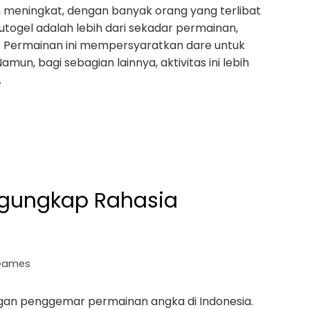
n meningkat, dengan banyak orang yang terlibat
utogel adalah lebih dari sekadar permainan,
p. Permainan ini mempersyaratkan dare untuk
un, bagi sebagian lainnya, aktivitas ini lebih
…
ngungkap Rahasia
 Games
ngan penggemar permainan angka di Indonesia.