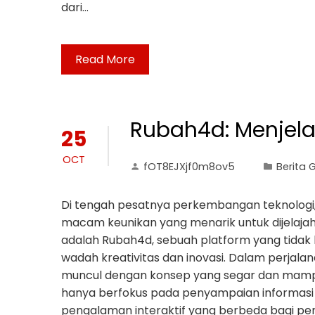
dari…
Read More
Rubah4d: Menjelaj
25
OCT
fOT8EJXjf0m8ov5
Berita
Di tengah pesatnya perkembangan teknologi,
macam keunikan yang menarik untuk dijelajah
adalah Rubah4d, sebuah platform yang tidak h
wadah kreativitas dan inovasi. Dalam perjalan
muncul dengan konsep yang segar dan mamp
hanya berfokus pada penyampaian informasi 
pengalaman interaktif yang berbeda bagi pen