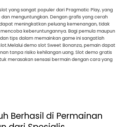
lot yang sangat populer dari Pragmatic Play, yang
dan menguntungkan. Dengan grafis yang cerah
ng dapat meningkatkan peluang kemenangan, tidak
tuk mencoba keberuntungannya. Bagi pemula maupun
an tips dalam memainkan game ini sangatlah
ot.Melalui demo slot Sweet Bonanza, pemain dapat
n tanpa risiko kehilangan uang. Slot demo gratis
tuk merasakan sensasi bermain dengan cara yang
 Berhasil di Permainan