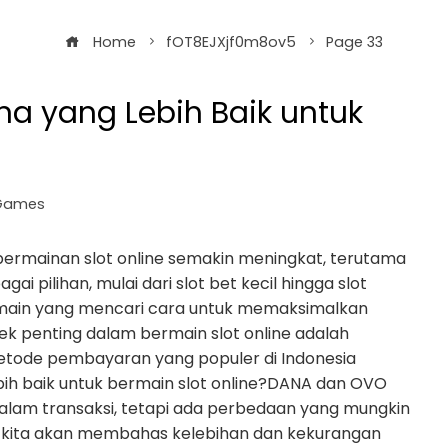
Home
fOT8EJXjf0m8ov5
Page 33
a yang Lebih Baik untuk
 Games
permainan slot online semakin meningkat, terutama
i pilihan, mulai dari slot bet kecil hingga slot
emain yang mencari cara untuk memaksimalkan
k penting dalam bermain slot online adalah
tode pembayaran yang populer di Indonesia
ih baik untuk bermain slot online?DANA dan OVO
m transaksi, tetapi ada perbedaan yang mungkin
i, kita akan membahas kelebihan dan kekurangan