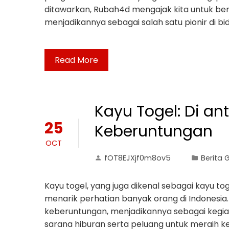
ditawarkan, Rubah4d mengajak kita untuk berpa
menjadikannya sebagai salah satu pionir di bid
Read More
Kayu Togel: Di an
25
Keberuntungan
OCT
fOT8EJXjf0m8ov5
Berita
Kayu togel, yang juga dikenal sebagai kayu to
menarik perhatian banyak orang di Indonesi
keberuntungan, menjadikannya sebagai kegiat
sarana hiburan serta peluang untuk meraih 