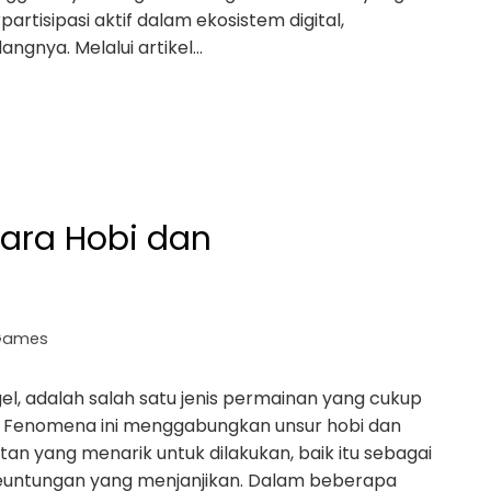
rtisipasi aktif dalam ekosistem digital,
angnya. Melalui artikel…
tara Hobi dan
 Games
gel, adalah salah satu jenis permainan yang cukup
a. Fenomena ini menggabungkan unsur hobi dan
an yang menarik untuk dilakukan, baik itu sebagai
keuntungan yang menjanjikan. Dalam beberapa